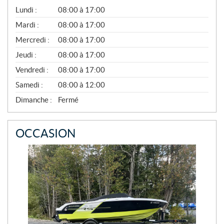
A
Lundi :
08:00 à 17:00
V
R
Mardi :
08:00 à 17:00
I
Mercredi :
08:00 à 17:00
L
À
Jeudi :
08:00 à 17:00
N
O
Vendredi :
08:00 à 17:00
V
E
Samedi :
08:00 à 12:00
M
B
Dimanche :
Fermé
R
E
OCCASION