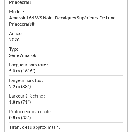
p
Princecraft
é
Modèle :
c
Amarok 166 WS Noir - Décalques Supérieurs De Luxe
i
Princecraft®
f
i
Année :
2026
c
a
Type :
t
Série Amarok
i
Longueur hors tout :
o
5.0 m (16’-6”)
n
s
Largeur hors tout :
2.2 m (88”)
Largeur à l'échine :
1.8 m (71”)
Profondeur maximale :
0.8 m (33”)
Tirant d'eau approximatif :