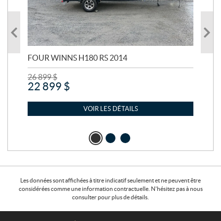
FOUR WINNS H180 RS 2014
MA
26 899
$
24 
22 899
$
21
VOIR LES DÉTAILS
Les données sont affichées à titre indicatif seulement et ne peuvent être
considérées comme une information contractuelle. N'hésitez pas à nous
consulter pour plus de détails.