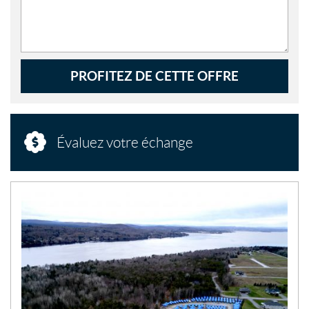
PROFITEZ DE CETTE OFFRE
Évaluez votre échange
N
O
U
V
E
L
L