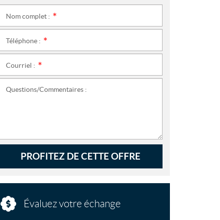
Nom complet :
*
Téléphone :
*
Courriel :
*
Questions/Commentaires :
PROFITEZ DE CETTE OFFRE
Évaluez votre échange