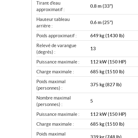
Tirant d'eau
n
0.8 m (33")
approximatif :
s
Hauteur tableau
0.6 m (25")
arrière :
Poids approximatif :
649 kg (1430 lb)
Relevé de varangue
13
(degrés) :
Puissance maximale :
112 kW (150 HP)
Charge maximale :
685 kg (1510 lb)
Poids maximal
375 kg (827 lb)
(personnes) :
Nombre maximal
5
(personnes) :
Puissance maximale :
112 kW (150 HP)
Charge maximale :
685 kg (1510 lb)
Poids maximal
339 kg (748 lb)