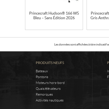
Princecraft Hudson® 166 WS
Princecra
Bleu – Sans Édition 2026
Gris Anthra
Les données sont affichées à titre indicati
PRODUITS NEUFS
Bateaux
I
Pontons
F
Moteurs hors-bord
Quais/élévateurs
Remorques
Activités nautiques