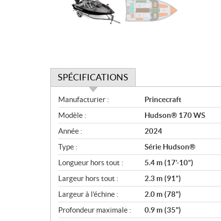
SPÉCIFICATIONS
S
Manufacturier :
Princecraft
p
Modèle :
Hudson® 170 WS
é
c
Année :
2024
i
Type :
Série Hudson®
f
i
Longueur hors tout :
5.4 m (17’-10”)
c
Largeur hors tout :
2.3 m (91”)
a
Largeur à l'échine :
2.0 m (78")
t
i
Profondeur maximale :
0.9 m (35")
o