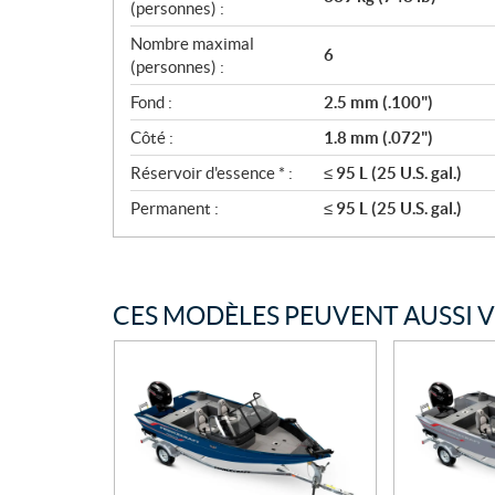
(personnes) :
Nombre maximal
6
(personnes) :
Fond :
2.5 mm (.100")
Côté :
1.8 mm (.072")
Réservoir d'essence * :
≤ 95 L (25 U.S. gal.)
Permanent :
≤ 95 L (25 U.S. gal.)
CES MODÈLES PEUVENT AUSSI 