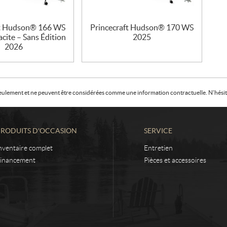
ft Hudson® 166 WS
Princecraft Hudson® 170 WS
cite – Sans Édition
2025
2026
f seulement et ne peuvent être considérées comme une information contractuelle. N'hésite
PRODUITS D'OCCASION
SERVICE
nventaire complet
Entretien
inancement
Pièces et accessoires