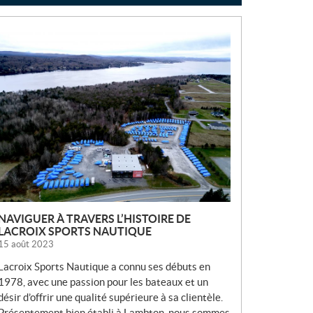
N
O
U
V
E
L
L
E
S
NAVIGUER À TRAVERS L’HISTOIRE DE
LACROIX SPORTS NAUTIQUE
15 août 2023
Lacroix Sports Nautique a connu ses débuts en
1978, avec une passion pour les bateaux et un
désir d’offrir une qualité supérieure à sa clientèle.
Présentement bien établi à Lambton, nous sommes