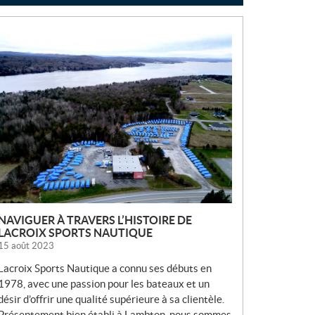
N
O
U
V
E
L
L
E
S
NAVIGUER À TRAVERS L’HISTOIRE DE
LACROIX SPORTS NAUTIQUE
15 août 2023
Lacroix Sports Nautique a connu ses débuts en
1978, avec une passion pour les bateaux et un
désir d’offrir une qualité supérieure à sa clientèle.
Présentement bien établi à Lambton, nous sommes