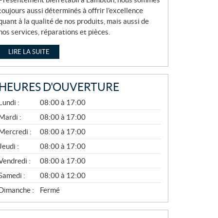
toujours aussi déterminés à offrir l’excellence
quant à la qualité de nos produits, mais aussi de
nos services, réparations et pièces.
LIRE LA SUITE
HEURES D'OUVERTURE
A
Lundi :
08:00 à 17:00
V
R
Mardi :
08:00 à 17:00
I
Mercredi :
08:00 à 17:00
L
À
Jeudi :
08:00 à 17:00
N
O
Vendredi :
08:00 à 17:00
V
E
Samedi :
08:00 à 12:00
M
B
Dimanche :
Fermé
R
E