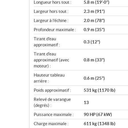
i
Longueur hors tout :
5.8 m (19’-0”)
c
Largeur hors tout :
2.3 m (91”)
a
Largeur à l'échine :
2.0 m (78")
t
i
Profondeur maximale :
0.9 m (35")
o
Tirant d'eau
n
0.3 (12")
approximatif :
s
Tirant d'eau
approximatif (avec
0.8 m (33")
moteur) :
Hauteur tableau
0.6 m (25")
arrière :
Poids approximatif :
531 kg (1170 lb)
Relevé de varangue
13
(degrés) :
Puissance maximale :
90 HP (67 kW)
Charge maximale :
611 kg (1348 lb)