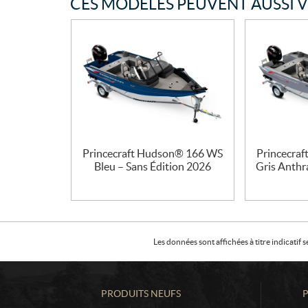
CES MODÈLES PEUVENT AUSSI 
Princecraft Hudson® 166 WS
Princecra
Bleu – Sans Édition 2026
Gris Anthra
Les données sont affichées à titre indicati
PRODUITS NEUFS