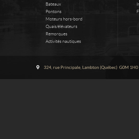
Bateaux
I
Pontons
F
Moteurs hors-bord
Quais/élévateurs
Remorques
Activités nautiques
C
L
o
a
324, rue Principale
,
Lambton
(Québec)
G0M 1H0
n
c
t
r
a
o
c
i
t
x
S
p
o
r
t