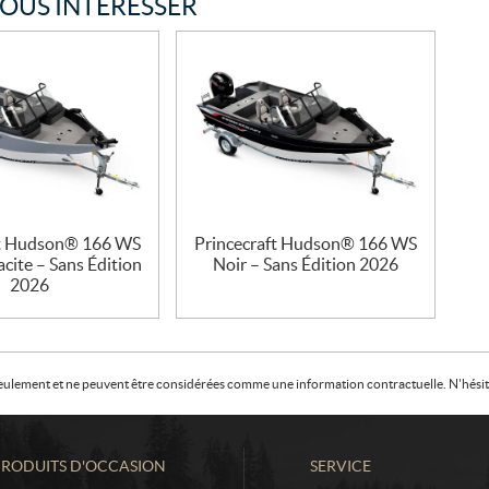
VOUS INTÉRESSER
ft Hudson® 166 WS
Princecraft Hudson® 166 WS
cite – Sans Édition
Noir – Sans Édition 2026
2026
f seulement et ne peuvent être considérées comme une information contractuelle. N'hésite
PRODUITS D'OCCASION
SERVICE