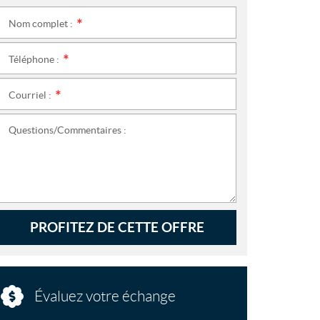
Nom complet :
*
Téléphone :
*
Courriel :
*
Questions/Commentaires :
PROFITEZ DE CETTE OFFRE
Évaluez votre échange