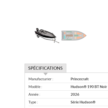
SPÉCIFICATIONS
S
Manufacturier :
Princecraft
p
Modèle :
Hudson® 190 BT Noir -
é
c
Année :
2026
i
Type :
Série Hudson®
f