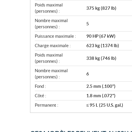
Poids maximal
375 kg (827 lb)
(personnes) :
Nombre maximal
5
(personnes) :
Puissance maximale :
90 HP (67 kW)
Charge maximale :
623 kg (1374 lb)
Poids maximal
338 kg (746 lb)
(personnes) :
Nombre maximal
6
(personnes) :
Fond :
2.5 mm (.100")
Côté :
1.8 mm (.072")
Permanent :
≤ 95 L (25 U.S. gal.)