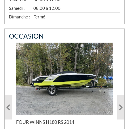
V
E
Samedi :
08:00 à 12:00
M
B
Dimanche :
Fermé
R
E
OCCASION
FOUR WINNS H180 RS 2014
MA