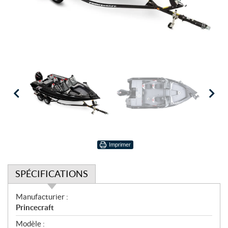
Imprimer
SPÉCIFICATIONS
S
Manufacturier :
p
Princecraft
é
Modèle :