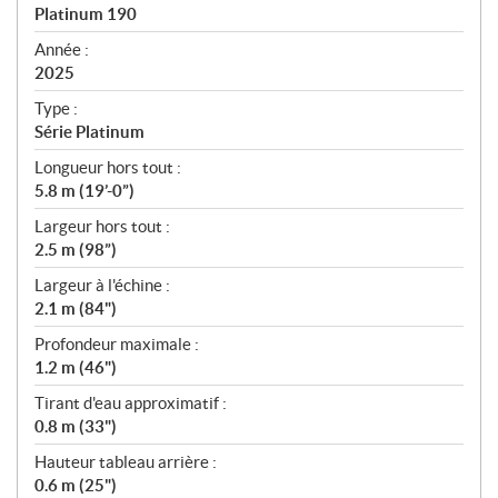
c
Platinum 190
i
f
Année :
i
2025
c
Type :
a
Série Platinum
t
Longueur hors tout :
i
5.8 m (19’-0”)
o
n
Largeur hors tout :
s
2.5 m (98”)
Largeur à l'échine :
2.1 m (84")
Profondeur maximale :
1.2 m (46")
Tirant d'eau approximatif :
0.8 m (33")
Hauteur tableau arrière :
0.6 m (25")