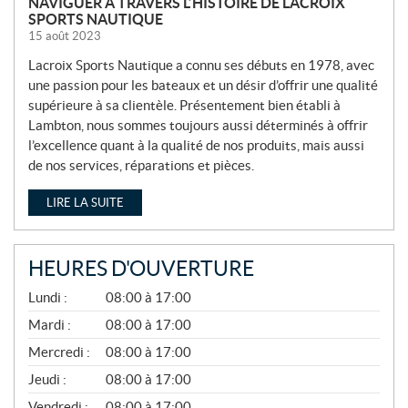
NAVIGUER À TRAVERS L’HISTOIRE DE LACROIX
SPORTS NAUTIQUE
15 août 2023
Lacroix Sports Nautique a connu ses débuts en 1978, avec
une passion pour les bateaux et un désir d’offrir une qualité
supérieure à sa clientèle. Présentement bien établi à
Lambton, nous sommes toujours aussi déterminés à offrir
l’excellence quant à la qualité de nos produits, mais aussi
de nos services, réparations et pièces.
LIRE LA SUITE
HEURES D'OUVERTURE
A
Lundi :
08:00 à 17:00
V
R
Mardi :
08:00 à 17:00
I
Mercredi :
08:00 à 17:00
L
À
Jeudi :
08:00 à 17:00
N
O
Vendredi :
08:00 à 17:00