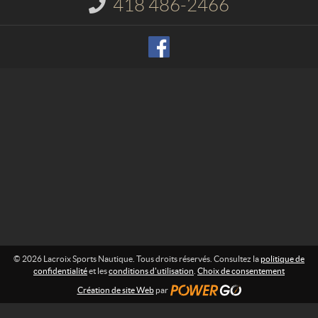
418 486-2466
I
S
n
p
f
o
o
r
r
m
t
a
s
t
N
i
o
a
n
u
t
:
i
q
u
e
© 2026 Lacroix Sports Nautique. Tous droits réservés. Consultez la
politique de
confidentialité
et les
conditions d'utilisation
.
Choix de consentement
Création de site Web
par