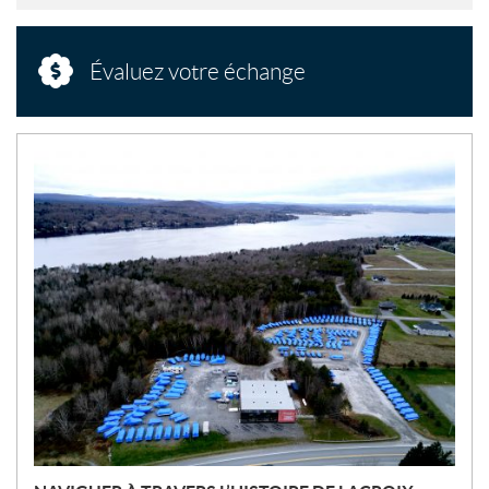
Évaluez votre échange
N
O
U
V
E
L
L
E
S