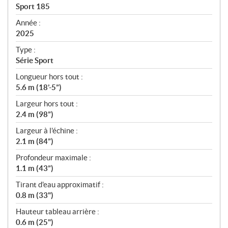
c
Sport 185
i
f
Année :
i
2025
c
Type :
a
Série Sport
t
Longueur hors tout :
i
5.6 m (18’-5”)
o
n
Largeur hors tout :
s
2.4 m (98”)
Largeur à l'échine :
2.1 m (84”)
Profondeur maximale :
1.1 m (43”)
Tirant d'eau approximatif :
0.8 m (33")
Hauteur tableau arrière :
0.6 m (25")