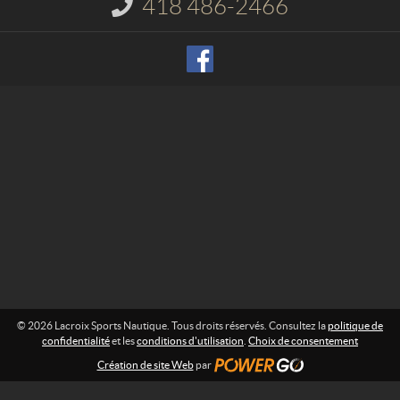
418 486-2466
I
S
n
p
f
o
o
r
r
m
t
a
s
t
N
i
o
a
n
u
t
:
i
q
u
e
© 2026 Lacroix Sports Nautique. Tous droits réservés. Consultez la
politique de
confidentialité
et les
conditions d'utilisation
.
Choix de consentement
Création de site Web
par