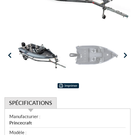
Imprimer
SPÉCIFICATIONS
S
Manufacturier :
p
Princecraft
é
Modèle :