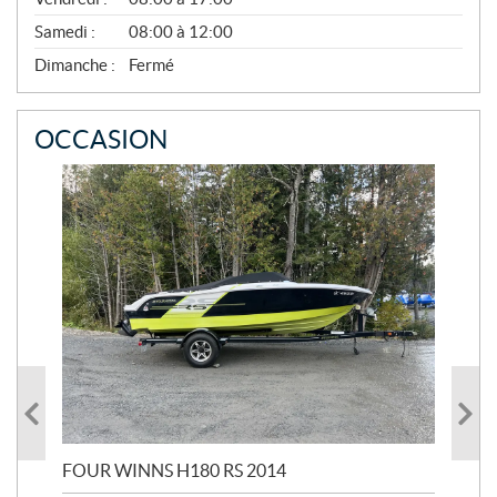
V
E
Samedi :
08:00 à 12:00
M
B
Dimanche :
Fermé
R
E
OCCASION
FOUR WINNS H180 RS 2014
MA