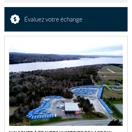
Évaluez votre échange
N
O
U
V
E
L
L
E
S