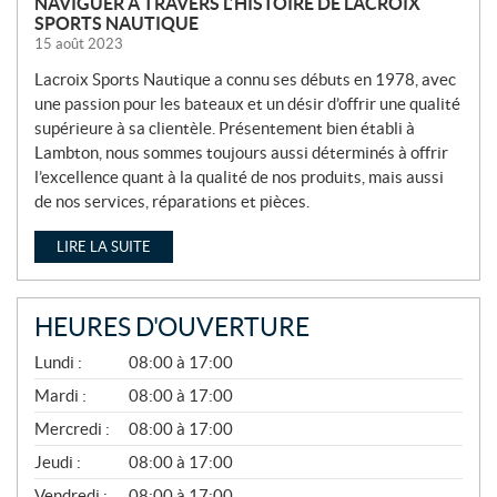
NAVIGUER À TRAVERS L’HISTOIRE DE LACROIX
SPORTS NAUTIQUE
15 août 2023
Lacroix Sports Nautique a connu ses débuts en 1978, avec
une passion pour les bateaux et un désir d’offrir une qualité
supérieure à sa clientèle. Présentement bien établi à
Lambton, nous sommes toujours aussi déterminés à offrir
l’excellence quant à la qualité de nos produits, mais aussi
de nos services, réparations et pièces.
LIRE LA SUITE
HEURES D'OUVERTURE
A
Lundi :
08:00 à 17:00
V
R
Mardi :
08:00 à 17:00
I
Mercredi :
08:00 à 17:00
L
À
Jeudi :
08:00 à 17:00
N
O
Vendredi :
08:00 à 17:00