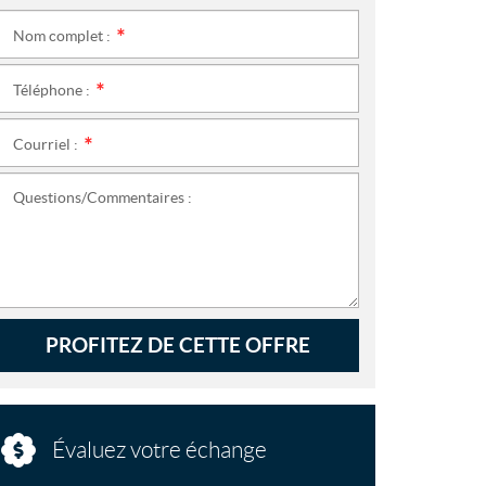
Nom complet :
*
Téléphone :
*
Courriel :
*
Questions/Commentaires :
PROFITEZ DE CETTE OFFRE
Évaluez votre échange