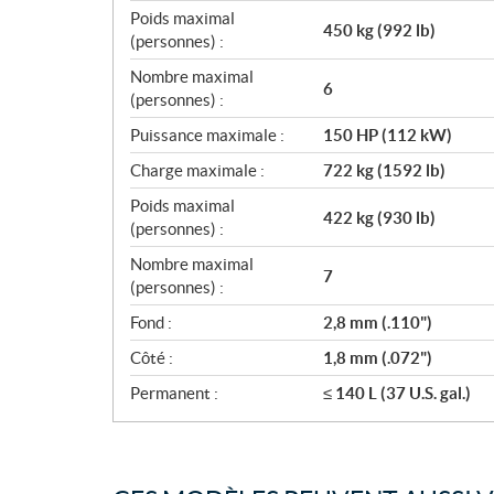
Poids maximal
450 kg (992 lb)
(personnes) :
Nombre maximal
6
(personnes) :
Puissance maximale :
150 HP (112 kW)
Charge maximale :
722 kg (1592 lb)
Poids maximal
422 kg (930 lb)
(personnes) :
Nombre maximal
7
(personnes) :
Fond :
2,8 mm (.110")
Côté :
1,8 mm (.072")
Permanent :
≤ 140 L (37 U.S. gal.)