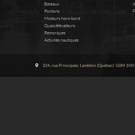
Bateaux
I
Pontons
F
Moteurs hors-bord
Quais/élévateurs
Remorques
Activités nautiques
C
L
o
a
324, rue Principale
,
Lambton
(Québec)
G0M 1H0
n
c
t
r
a
o
c
i
t
x
S
p
o
r
t