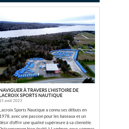
N
O
U
V
E
L
L
E
S
NAVIGUER À TRAVERS L’HISTOIRE DE
LACROIX SPORTS NAUTIQUE
15 août 2023
Lacroix Sports Nautique a connu ses débuts en
1978, avec une passion pour les bateaux et un
désir d’offrir une qualité supérieure à sa clientèle.
Présentement bien établi à Lambton, nous sommes