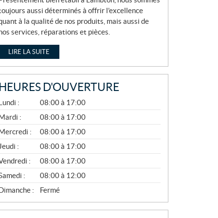
toujours aussi déterminés à offrir l’excellence
quant à la qualité de nos produits, mais aussi de
nos services, réparations et pièces.
LIRE LA SUITE
HEURES D'OUVERTURE
A
Lundi :
08:00 à 17:00
V
R
Mardi :
08:00 à 17:00
I
Mercredi :
08:00 à 17:00
L
À
Jeudi :
08:00 à 17:00
N
O
Vendredi :
08:00 à 17:00
V
E
Samedi :
08:00 à 12:00
M
B
Dimanche :
Fermé
R
E