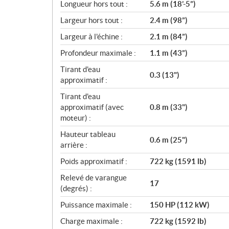
i
Longueur hors tout :
5.6 m (18’-5”)
c
Largeur hors tout :
2.4 m (98”)
a
Largeur à l'échine :
2.1 m (84”)
t
i
Profondeur maximale :
1.1 m (43”)
o
Tirant d'eau
n
0.3 (13")
approximatif :
s
Tirant d'eau
approximatif (avec
0.8 m (33")
moteur) :
Hauteur tableau
0.6 m (25")
arrière :
Poids approximatif :
722 kg (1591 lb)
Relevé de varangue
17
(degrés) :
Puissance maximale :
150 HP (112 kW)
Charge maximale :
722 kg (1592 lb)