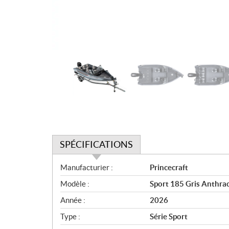
SPÉCIFICATIONS
S
Manufacturier :
Princecraft
p
Modèle :
Sport 185 Gris Anthrac
é
c
Année :
2026
i
Type :
Série Sport
f