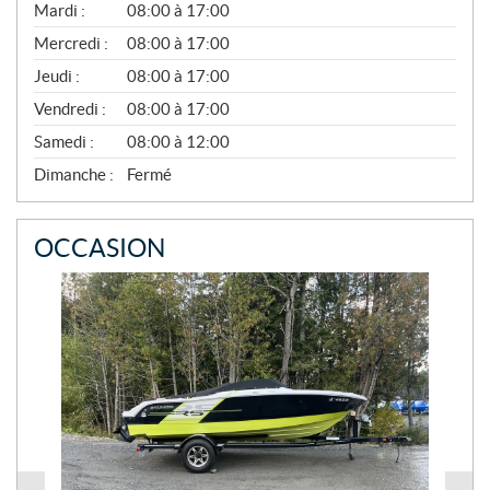
R
Mardi :
08:00 à 17:00
I
Mercredi :
08:00 à 17:00
L
À
Jeudi :
08:00 à 17:00
N
O
Vendredi :
08:00 à 17:00
V
E
Samedi :
08:00 à 12:00
M
B
Dimanche :
Fermé
R
E
OCCASION