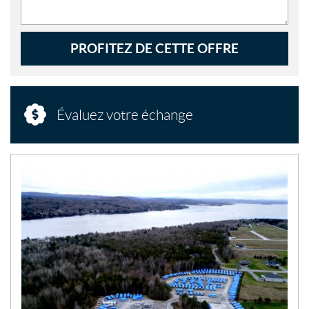
PROFITEZ DE CETTE OFFRE
Évaluez votre échange
N
O
U
V
E
L
L
E
S