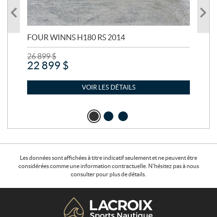
FOUR WINNS H180 RS 2014
MA
26 899
$
24 
22 899
$
21
VOIR LES DÉTAILS
Les données sont affichées à titre indicatif seulement et ne peuvent être
considérées comme une information contractuelle. N'hésitez pas à nous
consulter pour plus de détails.
C
L
o
a