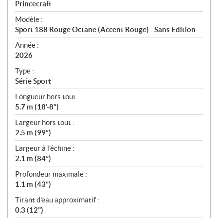
p
Princecraft
é
Modèle :
c
Sport 188 Rouge Octane (Accent Rouge) - Sans Édition
i
f
Année :
i
2026
c
Type :
a
Série Sport
t
Longueur hors tout :
i
5.7 m (18’-8”)
o
n
Largeur hors tout :
s
2.5 m (99”)
Largeur à l'échine :
2.1 m (84”)
Profondeur maximale :
1.1 m (43”)
Tirant d'eau approximatif :
0.3 (12")