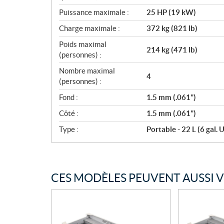
Puissance maximale :
25 HP (19 kW)
Charge maximale :
372 kg (821 lb)
Poids maximal
214 kg (471 lb)
(personnes) :
Nombre maximal
4
(personnes) :
Fond :
1.5 mm (.061")
Côté :
1.5 mm (.061")
Type :
Portable - 22 L (6 gal. U
CES MODÈLES PEUVENT AUSSI 