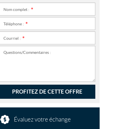
Nom complet :
*
Téléphone :
*
Courriel :
*
Questions/Commentaires :
PROFITEZ DE CETTE OFFRE
Évaluez votre échange