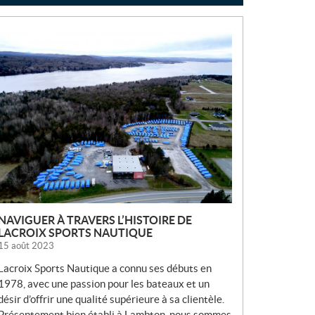
N
O
U
V
E
L
L
E
S
NAVIGUER À TRAVERS L’HISTOIRE DE
LACROIX SPORTS NAUTIQUE
15 août 2023
Lacroix Sports Nautique a connu ses débuts en
1978, avec une passion pour les bateaux et un
désir d’offrir une qualité supérieure à sa clientèle.
Présentement bien établi à Lambton, nous sommes