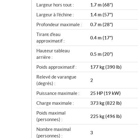
c
Largeur hors tout :
1.7 m (68”)
a
Largeur à l'échine :
1.4 m (57")
t
i
Profondeur maximale :
0.7 m (28")
o
Tirant d'eau
n
0.4 m (17")
approximatif :
s
Hauteur tableau
0.5 m (20")
arrière :
Poids approximatif :
177 kg (390 lb)
Relevé de varangue
2
(degrés) :
Puissance maximale :
25 HP (19 kW)
Charge maximale :
373 kg (822 lb)
Poids maximal
225 kg (496 lb)
(personnes) :
Nombre maximal
3
(personnes) :