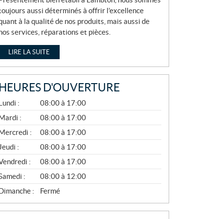
toujours aussi déterminés à offrir l’excellence
quant à la qualité de nos produits, mais aussi de
nos services, réparations et pièces.
LIRE LA SUITE
HEURES D'OUVERTURE
A
Lundi :
08:00 à 17:00
V
R
Mardi :
08:00 à 17:00
I
Mercredi :
08:00 à 17:00
L
À
Jeudi :
08:00 à 17:00
N
O
Vendredi :
08:00 à 17:00
V
E
Samedi :
08:00 à 12:00
M
B
Dimanche :
Fermé
R
E