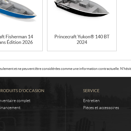
aft Fisherman 14
Princecraft Yukon® 140 BT
ans Édition 2026
2024
f seulement et ne peuvent être considérées comme une information contractuelle. N'hésite
PRODUITS D'OCCASION
SERVICE
nventaire complet
Entretien
inancement
Pièces et accessoires