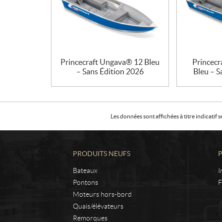
Princecraft Ungava® 12 Bleu
Princecr
– Sans Édition 2026
Bleu – S
Les données sont affichées à titre indicati
PRODUITS NEUFS
Bateaux
I
Pontons
F
Moteurs hors-bord
Quais/élévateurs
Remorques