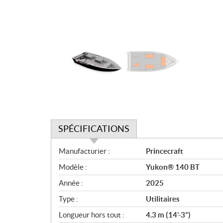
SPÉCIFICATIONS
S
Manufacturier :
Princecraft
p
Modèle :
Yukon® 140 BT
é
c
Année :
2025
i
Type :
Utilitaires
f
i
Longueur hors tout :
4.3 m (14’-3”)