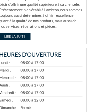
désir d’offrir une qualité supérieure à sa clientèle.
Présentement bien établi à Lambton, nous sommes
toujours aussi déterminés à offrir l’excellence
quant à la qualité de nos produits, mais aussi de
nos services, réparations et pièces.
LIRE LA SUITE
HEURES D'OUVERTURE
A
Lundi :
08:00 à 17:00
V
R
Mardi :
08:00 à 17:00
I
Mercredi :
08:00 à 17:00
L
À
Jeudi :
08:00 à 17:00
N
O
Vendredi :
08:00 à 17:00
V
E
Samedi :
08:00 à 12:00
M
B
Dimanche :
Fermé
R