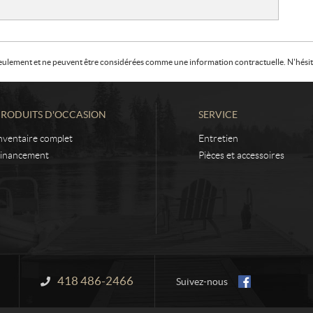
f seulement et ne peuvent être considérées comme une information contractuelle. N'hésite
PRODUITS D'OCCASION
SERVICE
nventaire complet
Entretien
inancement
Pièces et accessoires
418 486-2466
Information :
Suivez-nous