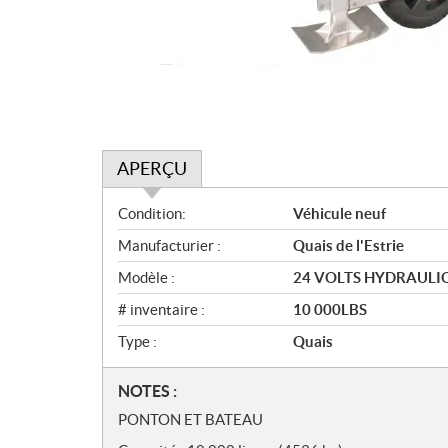
APERÇU
A
Condition:
Véhicule neuf
p
Manufacturier :
Quais de l'Estrie
e
r
Modèle :
24 VOLTS HYDRAULI
ç
# inventaire :
10 000LBS
u
Type :
Quais
N
NOTES :
o
PONTON ET BATEAU
t