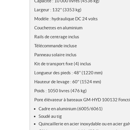
Capacité : 10 000 livres (4536 kg)
e
s
Largeur : 132'' (3353 kg)
Modèle : hydraulique DC 24 volts
Couchettes en aluminium
Rails de centrage inclus
Télécommande incluse
Panneau solaire inclus
Kit de transport fixe (4) inclus
Longueur des pieds : 48'' (1220 mm)
Hauteur de levage : 60'' (1524 mm)
Poids : 1050 livres (476 kg)
Pont élévateur à bateaux GM-HYD 100132 Foncti
Cadre en aluminium (6005/6061)
Soudé au tig
Quincaillerie en acier inoxydable ou en acier gal