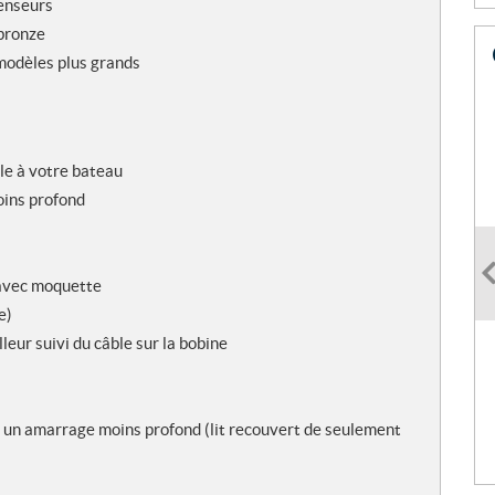
censeurs
 bronze
 modèles plus grands
le à votre bateau
oins profond
 avec moquette
e)
leur suivi du câble sur la bobine
t un amarrage moins profond (lit recouvert de seulement