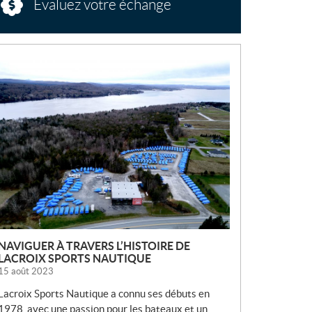
Évaluez votre échange
N
O
U
V
E
L
L
E
S
NAVIGUER À TRAVERS L’HISTOIRE DE
LACROIX SPORTS NAUTIQUE
15 août 2023
Lacroix Sports Nautique a connu ses débuts en
1978, avec une passion pour les bateaux et un