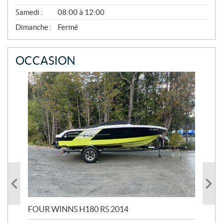
V
E
Samedi :
08:00 à 12:00
M
B
Dimanche :
Fermé
R
E
OCCASION
FOUR WINNS H180 RS 2014
MA