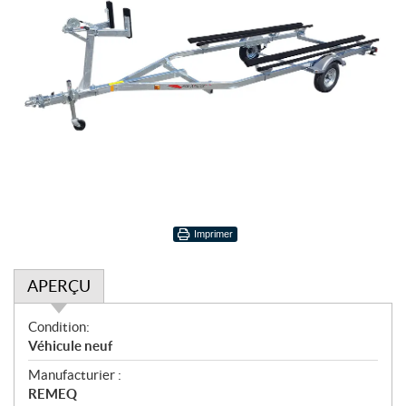
Imprimer
APERÇU
A
Condition:
p
Véhicule neuf
e
Manufacturier :
r
REMEQ
ç