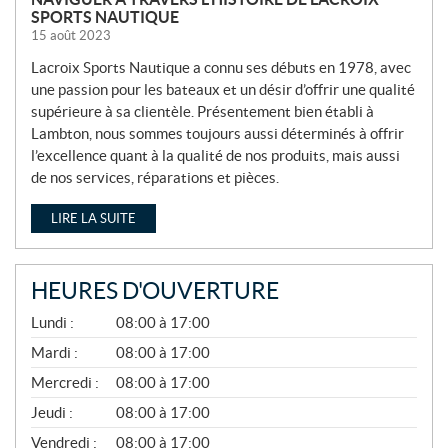
SPORTS NAUTIQUE
15 août 2023
Lacroix Sports Nautique a connu ses débuts en 1978, avec
une passion pour les bateaux et un désir d’offrir une qualité
supérieure à sa clientèle. Présentement bien établi à
Lambton, nous sommes toujours aussi déterminés à offrir
l’excellence quant à la qualité de nos produits, mais aussi
de nos services, réparations et pièces.
LIRE LA SUITE
HEURES D'OUVERTURE
A
Lundi :
08:00 à 17:00
V
R
Mardi :
08:00 à 17:00
I
Mercredi :
08:00 à 17:00
L
À
Jeudi :
08:00 à 17:00
N
O
Vendredi :
08:00 à 17:00