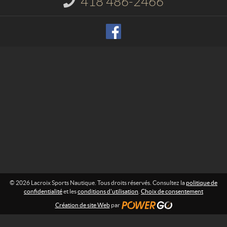
418 486-2466
S
n
p
f
o
o
r
r
m
t
a
s
t
N
i
o
a
n
u
t
:
i
q
u
e
© 2026 Lacroix Sports Nautique. Tous droits réservés. Consultez la
politique de
confidentialité
et les
conditions d'utilisation
.
Choix de consentement
Création de site Web
par