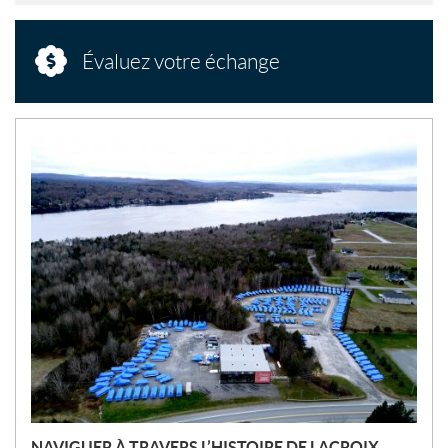
Évaluez votre échange
N
O
U
V
E
L
L
E
S
NAVIGUER À TRAVERS L’HISTOIRE DE LACROIX