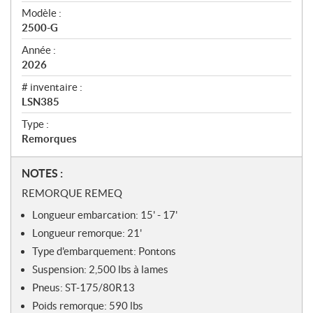
u
Modèle :
2500-G
Année :
2026
# inventaire :
LSN385
Type :
Remorques
N
NOTES :
o
REMORQUE REMEQ
t
Longueur embarcation:
15' - 17'
e
s
Longueur remorque:
21'
Type d'embarquement:
Pontons
Suspension:
2,500 lbs à lames
Pneus:
ST-175/80R13
Poids remorque:
590 lbs