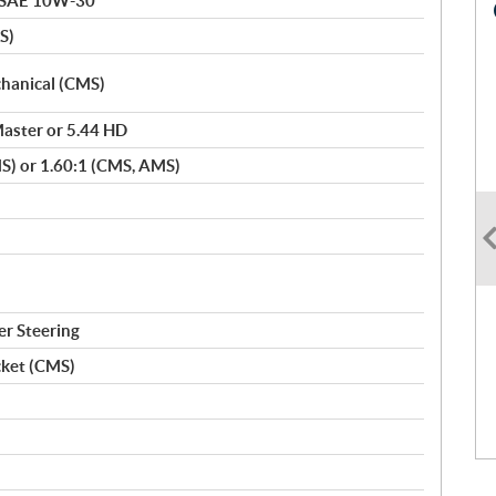
 SAE 10W-30
S)
hanical (CMS)
Master or 5.44 HD
MS) or 1.60:1 (CMS, AMS)
er Steering
cket (CMS)