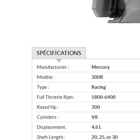
SPÉCIFICATIONS
S
Manufacturier :
Mercury
p
Modèle :
300R
é
c
Type :
Racing
i
Full Throttle Rpm :
5800-6400
f
i
Rated Hp :
300
c
Cylinders :
V8
a
Displacement :
4.6 L
t
i
Shaft Length :
20, 25, or 30