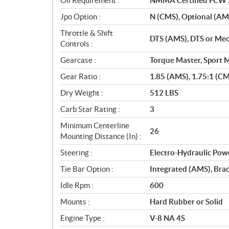
Oil Requirement :
NMMA Certified FCW
Jpo Option :
N (CMS), Optional (AM
Throttle & Shift
DTS (AMS), DTS or Mec
Controls :
Gearcase :
Torque Master, Sport 
Gear Ratio :
1.85 (AMS), 1.75:1 (C
Dry Weight :
512 LBS
Carb Star Rating :
3
Minimum Centerline
26
Mounting Distance (In) :
Steering :
Electro-Hydraulic Pow
Tie Bar Option :
Integrated (AMS), Bra
Idle Rpm :
600
Mounts :
Hard Rubber or Solid
Engine Type :
V-8 NA 4S