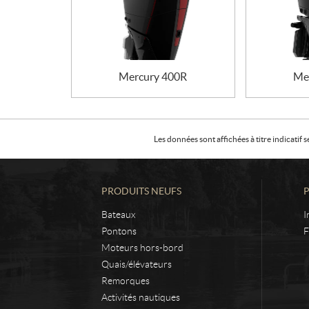
Mercury 400R
Me
Les données sont affichées à titre indicati
PRODUITS NEUFS
Bateaux
I
Pontons
F
Moteurs hors-bord
Quais/élévateurs
Remorques
Activités nautiques