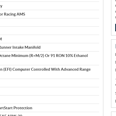
ty
 or Racing AMS
M
Runner Intake Manifold
Octane Minimum (R+M/2) Or 91 RON 10% Ethanol
tion (EFI) Computer Controlled With Advanced Range
artStart Protection