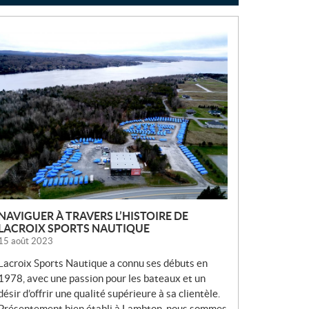
N
O
U
V
E
L
L
E
S
NAVIGUER À TRAVERS L’HISTOIRE DE
LACROIX SPORTS NAUTIQUE
15 août 2023
Lacroix Sports Nautique a connu ses débuts en
1978, avec une passion pour les bateaux et un
désir d’offrir une qualité supérieure à sa clientèle.
Présentement bien établi à Lambton, nous sommes