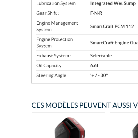
Lubrication System :
Integrated Wet Sump
Gear Shift :
F-N-R
Engine Management
SmartCraft PCM 112
System :
Engine Protection
SmartCraft Engine Gu
System :
Exhaust System :
Selectable
Oil Capacity :
6.6L
Steering Angle :
'+ / - 30°
CES MODÈLES PEUVENT AUSSI 