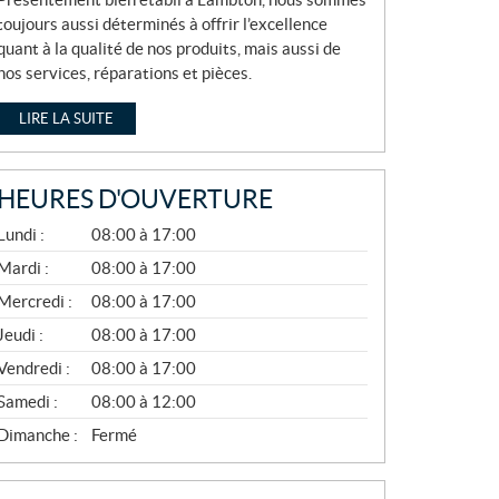
toujours aussi déterminés à offrir l’excellence
quant à la qualité de nos produits, mais aussi de
nos services, réparations et pièces.
LIRE LA SUITE
HEURES D'OUVERTURE
A
Lundi :
08:00 à 17:00
V
R
Mardi :
08:00 à 17:00
I
Mercredi :
08:00 à 17:00
L
À
Jeudi :
08:00 à 17:00
N
O
Vendredi :
08:00 à 17:00
V
E
Samedi :
08:00 à 12:00
M
B
Dimanche :
Fermé
R
E