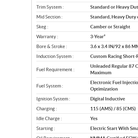
o
Trim System :
Standard or Heavy Du
n
s
Mid Section :
Standard, Heavy Duty
Skeg :
Camber or Straight
Warranty :
3-Year²
Bore & Stroke :
3.6 x 3.4 IN/92 x 86 M
Induction System :
Custom Racing Short-
Unleaded Regular 87 
Fuel Requirement :
Maximum
Electronic Fuel Injec
Fuel System :
Optimization
Ignition System :
Digital Inductive
Charging :
115 (AMS) / 85 (CMS)
Idle Charge :
Yes
Starting :
Electric Start With Sm