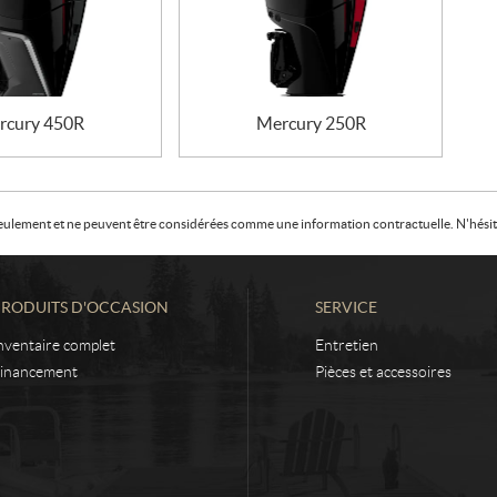
rcury 450R
Mercury 250R
f seulement et ne peuvent être considérées comme une information contractuelle. N'hésite
PRODUITS D'OCCASION
SERVICE
nventaire complet
Entretien
inancement
Pièces et accessoires