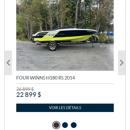
FOUR WINNS H180 RS 2014
MA
26 899
$
24 
22 899
$
21
VOIR LES DÉTAILS