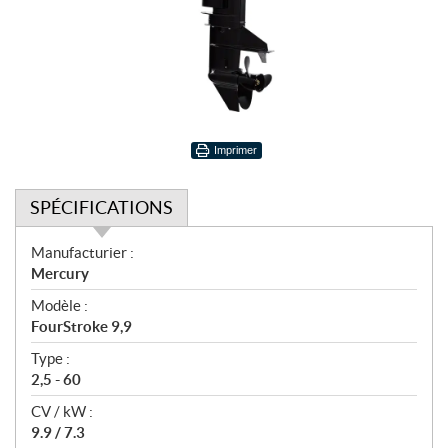
Imprimer
SPÉCIFICATIONS
S
Manufacturier :
p
Mercury
é
Modèle :
c
FourStroke 9,9
i
f
Type :
i
2,5 - 60
c
CV / kW :
a
9.9 / 7.3