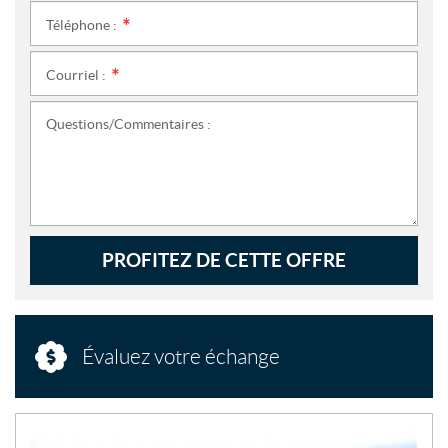
Téléphone :
*
Courriel :
*
Questions/Commentaires :
PROFITEZ DE CETTE OFFRE
Évaluez votre échange
N