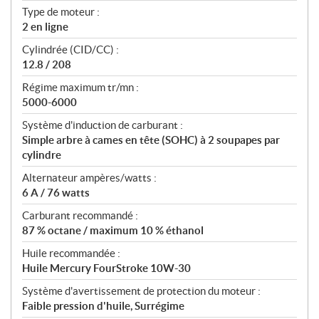
t
Type de moteur :
i
2 en ligne
o
n
Cylindrée (CID/CC) :
s
12.8 / 208
Régime maximum tr/mn :
5000-6000
Système d'induction de carburant :
Simple arbre à cames en tête (SOHC) à 2 soupapes par
cylindre
Alternateur ampères/watts :
6 A / 76 watts
Carburant recommandé :
87 % octane / maximum 10 % éthanol
Huile recommandée :
Huile Mercury FourStroke 10W-30
Système d'avertissement de protection du moteur :
Faible pression d'huile, Surrégime