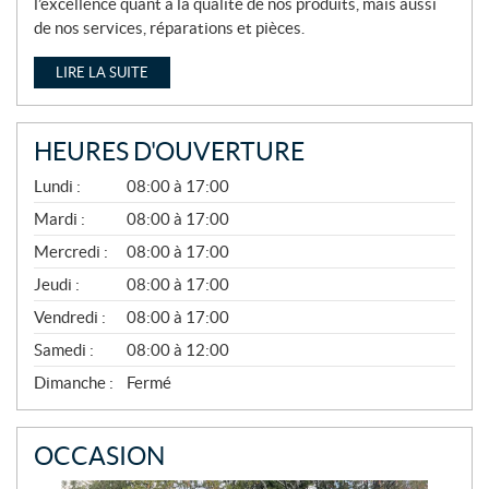
l’excellence quant à la qualité de nos produits, mais aussi
de nos services, réparations et pièces.
LIRE LA SUITE
HEURES D'OUVERTURE
A
Lundi :
08:00 à 17:00
V
R
Mardi :
08:00 à 17:00
I
Mercredi :
08:00 à 17:00
L
À
Jeudi :
08:00 à 17:00
N
O
Vendredi :
08:00 à 17:00
V
E
Samedi :
08:00 à 12:00
M
B
Dimanche :
Fermé
R
E
OCCASION