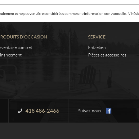
f seulement et ne peuvent être considérées comme une information contractuelle. N'hésite
PRODUITS D'OCCASION
SERVICE
nventaire complet
Entretien
inancement
Pièces et accessoires
418 486-2466
Information :
Suivez-nous