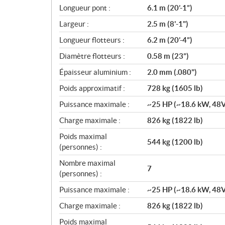
c
Longueur pont :
6.1 m (20’-1”)
a
Largeur :
2.5 m (8'-1")
t
i
Longueur flotteurs :
6.2 m (20’-4”)
o
Diamètre flotteurs :
0.58 m (23”)
n
s
Épaisseur aluminium :
2.0 mm (.080")
Poids approximatif :
728 kg (1605 lb)
Puissance maximale :
~25 HP (~18.6 kW, 48
Charge maximale :
826 kg (1822 lb)
Poids maximal
544 kg (1200 lb)
(personnes) :
Nombre maximal
7
(personnes) :
Puissance maximale :
~25 HP (~18.6 kW, 48
Charge maximale :
826 kg (1822 lb)
Poids maximal