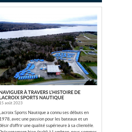
N
O
U
V
E
L
L
E
S
NAVIGUER À TRAVERS L’HISTOIRE DE
LACROIX SPORTS NAUTIQUE
15 août 2023
Lacroix Sports Nautique a connu ses débuts en
1978, avec une passion pour les bateaux et un
désir d’offrir une qualité supérieure à sa clientèle.
Présentement bien établi à Lambton, nous sommes