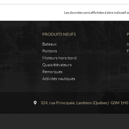
Les données sont affichées à titre indicati
PRODUITS NEUFS
Bateaux
I
Pontons
F
Moteurs hors-bord
Quais/élévateurs
Remorques
Activités nautiques
C
L
o
a
324, rue Principale
,
Lambton
(Québec)
G0M 1H0
n
c
t
r
a
o
c
i