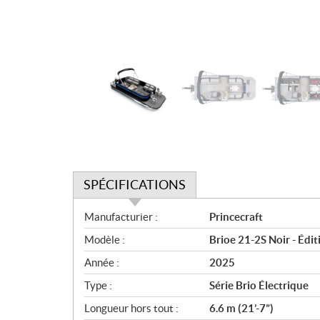
SPÉCIFICATIONS
S
Manufacturier :
Princecraft
p
Modèle :
Brioe 21-2S Noir - Édit
é
c
Année :
2025
i
Type :
Série Brio Électrique
f
i
Longueur hors tout :
6.6 m (21’-7”)