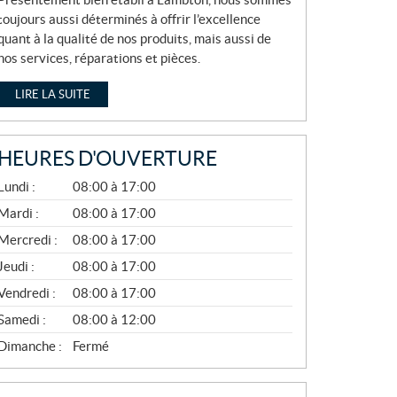
toujours aussi déterminés à offrir l’excellence
quant à la qualité de nos produits, mais aussi de
nos services, réparations et pièces.
LIRE LA SUITE
HEURES D'OUVERTURE
A
Lundi :
08:00 à 17:00
V
R
Mardi :
08:00 à 17:00
I
Mercredi :
08:00 à 17:00
L
À
Jeudi :
08:00 à 17:00
N
O
Vendredi :
08:00 à 17:00
V
E
Samedi :
08:00 à 12:00
M
B
Dimanche :
Fermé
R
E