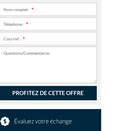
Nom complet :
*
Téléphone :
*
Courriel :
*
Questions/Commentaires :
PROFITEZ DE CETTE OFFRE
Évaluez votre échange