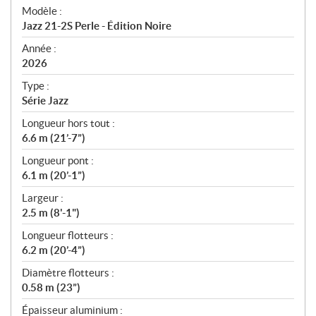
é
Modèle :
c
Jazz 21-2S Perle - Édition Noire
i
f
Année :
i
2026
c
Type :
a
Série Jazz
t
Longueur hors tout :
i
6.6 m (21’-7”)
o
n
Longueur pont :
s
6.1 m (20’-1”)
Largeur :
2.5 m (8'-1")
Longueur flotteurs :
6.2 m (20’-4”)
Diamètre flotteurs :
0.58 m (23”)
Épaisseur aluminium :