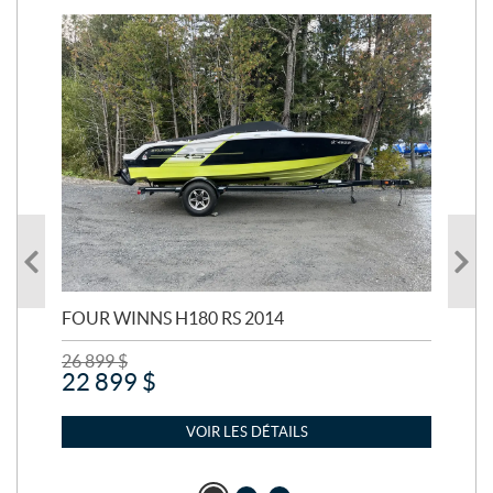
FOUR WINNS H180 RS 2014
MA
26 899
$
24 
22 899
$
21
VOIR LES DÉTAILS