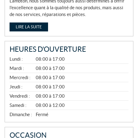
Lambton, nous sommes toujours aussi déterminés à offrir
l’excellence quant à la qualité de nos produits, mais aussi
de nos services, réparations et pièces.
LIRE LA SUITE
HEURES D'OUVERTURE
A
Lundi :
08:00 à 17:00
V
R
Mardi :
08:00 à 17:00
I
Mercredi :
08:00 à 17:00
L
À
Jeudi :
08:00 à 17:00
N
O
Vendredi :
08:00 à 17:00
V
E
Samedi :
08:00 à 12:00
M
B
Dimanche :
Fermé
R
E
OCCASION