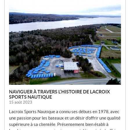
N
O
U
V
E
L
L
E
S
NAVIGUER À TRAVERS L’HISTOIRE DE LACROIX
SPORTS NAUTIQUE
15 août 2023
Lacroix Sports Nautique a connu ses débuts en 1978, avec
une passion pour les bateaux et un désir d’offrir une qualité
supérieure à sa clientèle. Présentement bien établi à