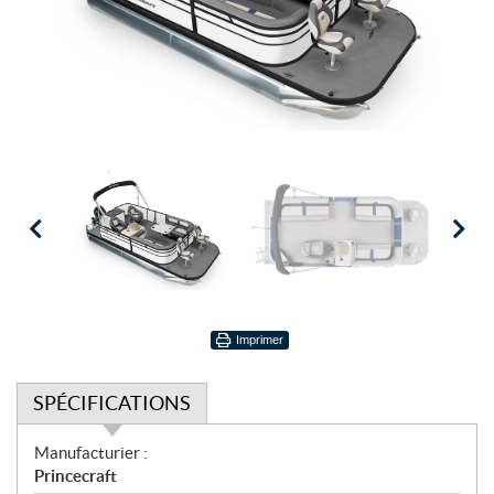
Imprimer
SPÉCIFICATIONS
S
Manufacturier :
p
Princecraft