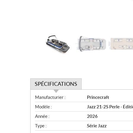
SPÉCIFICATIONS
S
Manufacturier :
Princecraft
p
Modèle :
Jazz 21-2S Perle - Édi
é
c
Année :
2026
i
Type :
Série Jazz
f