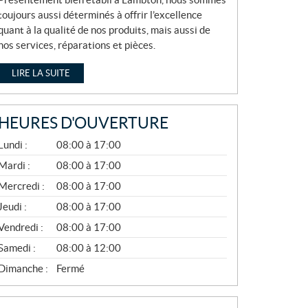
toujours aussi déterminés à offrir l’excellence
quant à la qualité de nos produits, mais aussi de
nos services, réparations et pièces.
LIRE LA SUITE
HEURES D'OUVERTURE
A
Lundi :
08:00 à 17:00
V
R
Mardi :
08:00 à 17:00
I
Mercredi :
08:00 à 17:00
L
À
Jeudi :
08:00 à 17:00
N
O
Vendredi :
08:00 à 17:00
V
E
Samedi :
08:00 à 12:00
M
B
Dimanche :
Fermé
R
E