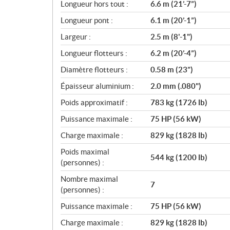
i
Longueur hors tout :
6.6 m (21’-7”)
c
Longueur pont :
6.1 m (20’-1”)
a
Largeur :
2.5 m (8'-1")
t
i
Longueur flotteurs :
6.2 m (20’-4”)
o
Diamètre flotteurs :
0.58 m (23”)
n
s
Épaisseur aluminium :
2.0 mm (.080")
Poids approximatif :
783 kg (1726 lb)
Puissance maximale :
75 HP (56 kW)
Charge maximale :
829 kg (1828 lb)
Poids maximal
544 kg (1200 lb)
(personnes) :
Nombre maximal
7
(personnes) :
Puissance maximale :
75 HP (56 kW)
Charge maximale :
829 kg (1828 lb)