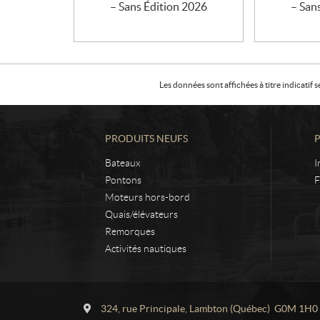
– Sans Édition 2026
– San
Les données sont affichées à titre indicati
PRODUITS NEUFS
Bateaux
I
Pontons
F
Moteurs hors-bord
Quais/élévateurs
Remorques
Activités nautiques
C
L
o
a
324, rue Principale
,
Lambton
(Québec)
G0M 1H0