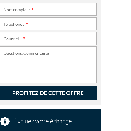
Nom complet :
*
Téléphone :
*
Courriel :
*
Questions/Commentaires :
PROFITEZ DE CETTE OFFRE
Évaluez votre échange