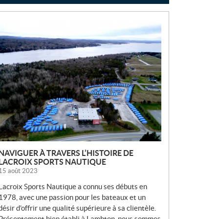
N
O
U
V
E
L
L
E
S
NAVIGUER À TRAVERS L’HISTOIRE DE
LACROIX SPORTS NAUTIQUE
15 août 2023
Lacroix Sports Nautique a connu ses débuts en
1978, avec une passion pour les bateaux et un
désir d’offrir une qualité supérieure à sa clientèle.
Présentement bien établi à Lambton, nous sommes