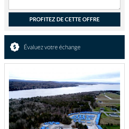
PROFITEZ DE CETTE OFFRE
Évaluez votre échange
N
O
U
V
E
L
L
E
S