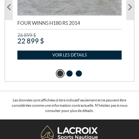
FOUR WINNS H180 RS 2014
MA
26 899
$
24 
22 899
$
21
VOIR LES DÉTAILS
Les données sont affichées à titre indicatif seulement et ne peuvent être
considérées comme une information contractuelle. N'hésitez pas à nous
consulter pour plus de détails.
C
L
o
a