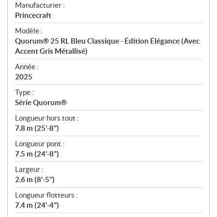
S
Manufacturier :
p
Princecraft
é
Modèle :
c
Quorum® 25 RL Bleu Classique - Édition Élégance (Avec
i
Accent Gris Métallisé)
f
i
Année :
2025
c
a
Type :
t
Série Quorum®
i
Longueur hors tout :
o
7.8 m (25'-8")
n
s
Longueur pont :
7.5 m (24'-8")
Largeur :
2.6 m (8'-5")
Longueur flotteurs :
7.4 m (24'-4")