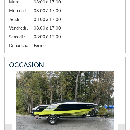
R
Mardi :
08:00 à 17:00
I
Mercredi :
08:00 à 17:00
L
À
Jeudi :
08:00 à 17:00
N
O
Vendredi :
08:00 à 17:00
V
E
Samedi :
08:00 à 12:00
M
B
Dimanche :
Fermé
R
E
OCCASION