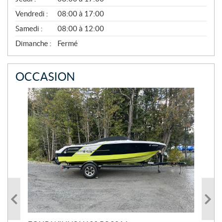
N
O
Vendredi :
08:00 à 17:00
V
E
Samedi :
08:00 à 12:00
M
B
Dimanche :
Fermé
R
E
OCCASION