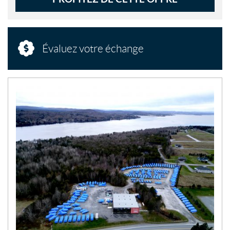
Évaluez votre échange
N
O
U
V
E
L
L
E
S