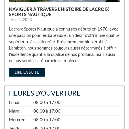
NAVIGUER À TRAVERS L’HISTOIRE DE LACROIX
SPORTS NAUTIQUE
15 août 2023
Lacroix Sports Nautique a connu ses débuts en 1978, avec
une passion pour les bateaux et un désir d’offrir une qualité
supérieure à sa clientèle. Présentement bien établi à
Lambton, nous sommes toujours aussi déterminés à offrir
l’excellence quant à la qualité de nos produits, mais aussi
de nos services, réparations et pièces.
LIRE LA SUITE
HEURES D'OUVERTURE
A
Lundi :
08:00 à 17:00
V
R
Mardi :
08:00 à 17:00
I
Mercredi :
08:00 à 17:00
L
À
Jeudi :
08:00 à 17:00