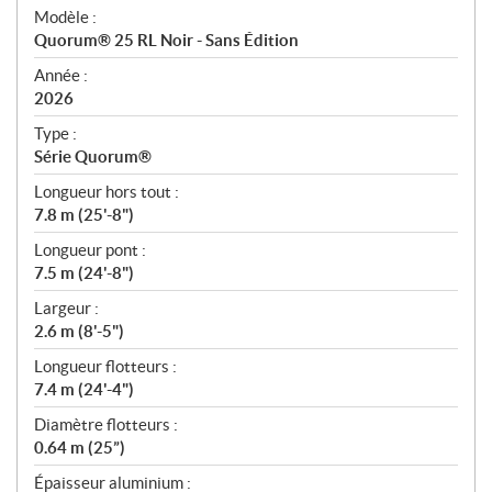
é
Modèle :
c
Quorum® 25 RL Noir - Sans Édition
i
f
Année :
i
2026
c
Type :
a
Série Quorum®
t
Longueur hors tout :
i
7.8 m (25'-8")
o
n
Longueur pont :
s
7.5 m (24'-8")
Largeur :
2.6 m (8'-5")
Longueur flotteurs :
7.4 m (24'-4")
Diamètre flotteurs :
0.64 m (25”)
Épaisseur aluminium :