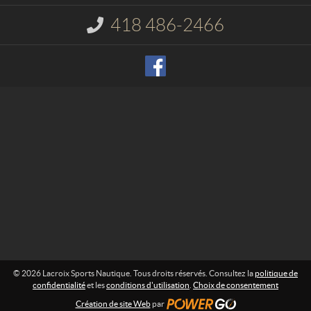
c
i
t
x
418 486-2466
I
S
n
p
f
o
o
r
r
m
t
a
s
t
N
i
o
a
n
u
t
:
i
q
u
e
© 2026 Lacroix Sports Nautique. Tous droits réservés. Consultez la
politique de
confidentialité
et les
conditions d'utilisation
.
Choix de consentement
Création de site Web
par