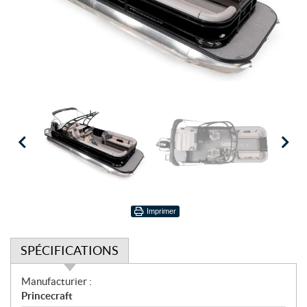
Imprimer
SPÉCIFICATIONS
S
Manufacturier :
p
Princecraft