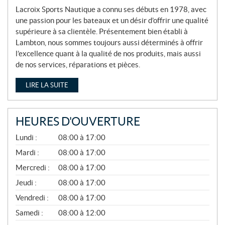
Lacroix Sports Nautique a connu ses débuts en 1978, avec
une passion pour les bateaux et un désir d’offrir une qualité
supérieure à sa clientèle. Présentement bien établi à
Lambton, nous sommes toujours aussi déterminés à offrir
l’excellence quant à la qualité de nos produits, mais aussi
de nos services, réparations et pièces.
LIRE LA SUITE
HEURES D'OUVERTURE
A
Lundi :
08:00 à 17:00
V
R
Mardi :
08:00 à 17:00
I
Mercredi :
08:00 à 17:00
L
À
Jeudi :
08:00 à 17:00
N
O
Vendredi :
08:00 à 17:00
V
E
Samedi :
08:00 à 12:00
M
B