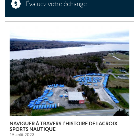
Évaluez votre échange
N
O
U
V
E
L
L
E
S
NAVIGUER À TRAVERS L’HISTOIRE DE LACROIX
SPORTS NAUTIQUE
15 août 2023