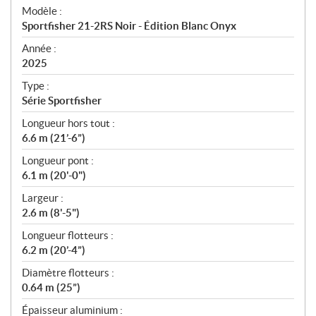
é
Modèle :
c
Sportfisher 21-2RS Noir - Édition Blanc Onyx
i
f
Année :
i
2025
c
Type :
a
Série Sportfisher
t
Longueur hors tout :
i
6.6 m (21’-6”)
o
n
Longueur pont :
s
6.1 m (20'-0")
Largeur :
2.6 m (8'-5")
Longueur flotteurs :
6.2 m (20’-4”)
Diamètre flotteurs :
0.64 m (25”)
Épaisseur aluminium :