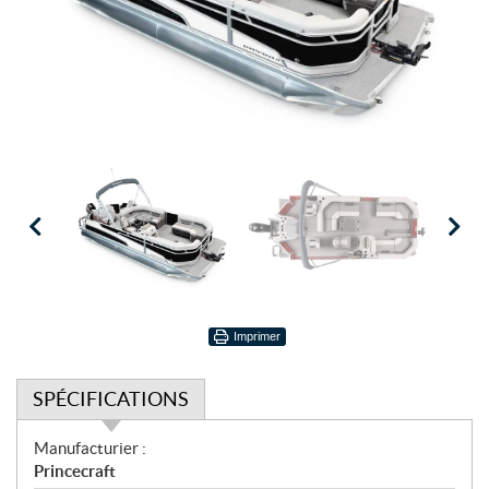
Imprimer
SPÉCIFICATIONS
S
Manufacturier :
p
Princecraft