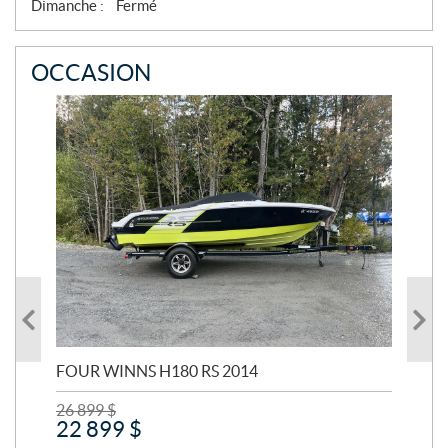
Dimanche :
Fermé
R
E
OCCASION
FOUR WINNS H180 RS 2014
MA
26 899
$
24 
22 899
$
21