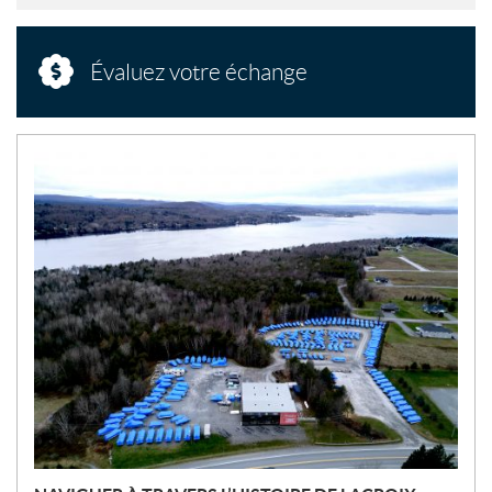
Évaluez votre échange
N
O
U
V
E
L
L
E
S