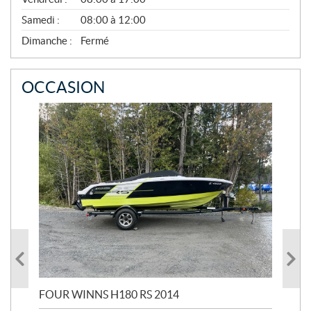
V
E
Samedi :
08:00 à 12:00
M
B
Dimanche :
Fermé
R
E
OCCASION
FOUR WINNS H180 RS 2014
MA