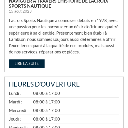
NAVIGUER À TRAVERS L’HISTOIRE DE LACROIX
SPORTS NAUTIQUE
15 août 2023
Lacroix Sports Nautique a connu ses débuts en 1978, avec
une passion pour les bateaux et un désir d’offrir une qualité
supérieure à sa clientèle. Présentement bien établi à
Lambton, nous sommes toujours aussi déterminés à offrir
l’excellence quant à la qualité de nos produits, mais aussi
de nos services, réparations et pièces.
LIRE LA SUITE
HEURES D'OUVERTURE
A
Lundi :
08:00 à 17:00
V
R
Mardi :
08:00 à 17:00
I
Mercredi :
08:00 à 17:00
L
À
Jeudi :
08:00 à 17:00
N
O
Vendredi :
08:00 à 17:00