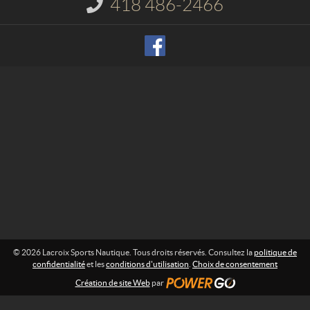
418 486-2466
I
S
n
p
f
o
o
r
r
m
t
a
s
t
N
i
o
a
n
u
t
:
i
q
u
e
© 2026 Lacroix Sports Nautique. Tous droits réservés. Consultez la
politique de
confidentialité
et les
conditions d'utilisation
.
Choix de consentement
Création de site Web
par