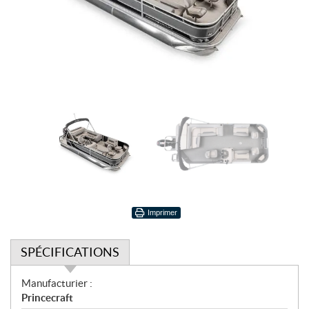
Imprimer
SPÉCIFICATIONS
S
Manufacturier :
p
Princecraft