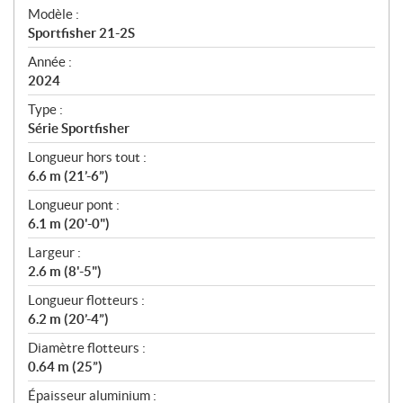
é
Modèle :
c
Sportfisher 21-2S
i
f
Année :
i
2024
c
Type :
a
Série Sportfisher
t
Longueur hors tout :
i
6.6 m (21’-6”)
o
n
Longueur pont :
s
6.1 m (20'-0")
Largeur :
2.6 m (8'-5")
Longueur flotteurs :
6.2 m (20’-4”)
Diamètre flotteurs :
0.64 m (25”)
Épaisseur aluminium :