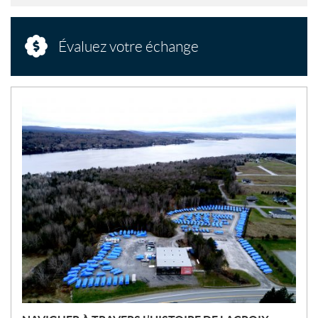
Évaluez votre échange
N
O
U
V
E
L
L
E
S