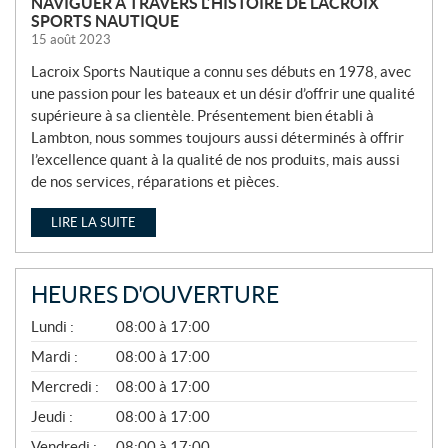
NAVIGUER À TRAVERS L’HISTOIRE DE LACROIX
SPORTS NAUTIQUE
15 août 2023
Lacroix Sports Nautique a connu ses débuts en 1978, avec
une passion pour les bateaux et un désir d’offrir une qualité
supérieure à sa clientèle. Présentement bien établi à
Lambton, nous sommes toujours aussi déterminés à offrir
l’excellence quant à la qualité de nos produits, mais aussi
de nos services, réparations et pièces.
LIRE LA SUITE
HEURES D'OUVERTURE
A
Lundi :
08:00 à 17:00
V
R
Mardi :
08:00 à 17:00
I
Mercredi :
08:00 à 17:00
L
À
Jeudi :
08:00 à 17:00
N
O
Vendredi :
08:00 à 17:00