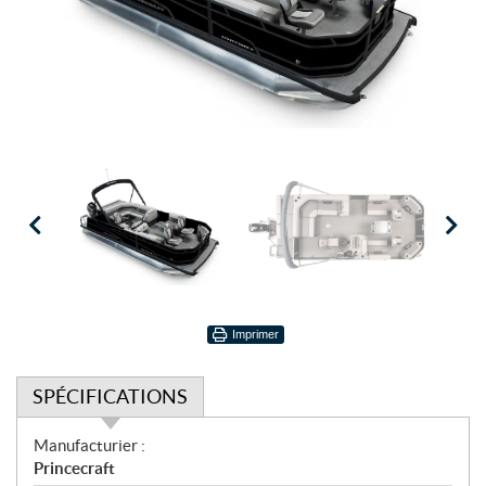
Imprimer
SPÉCIFICATIONS
S
Manufacturier :
p
Princecraft