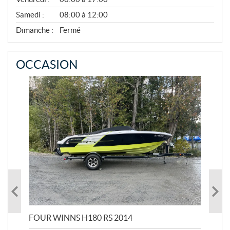
V
E
Samedi :
08:00 à 12:00
M
B
Dimanche :
Fermé
R
E
OCCASION
FOUR WINNS H180 RS 2014
MA