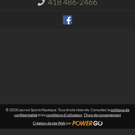
418 486-2466
I
S
n
p
f
o
o
r
r
m
t
a
s
t
N
i
o
a
n
u
t
:
i
q
u
e
© 2026 Lacroix Sports Nautique. Tous droits réservés. Consultez la
politique de
confidentialité
et les
conditions d'utilisation
.
Choix de consentement
Création de site Web
par