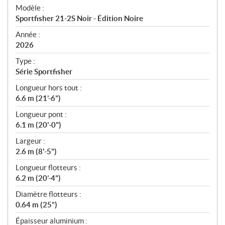
é
Modèle :
c
Sportfisher 21-2S Noir - Édition Noire
i
f
Année :
i
2026
c
Type :
a
Série Sportfisher
t
Longueur hors tout :
i
6.6 m (21’-6”)
o
n
Longueur pont :
s
6.1 m (20'-0")
Largeur :
2.6 m (8'-5")
Longueur flotteurs :
6.2 m (20’-4”)
Diamètre flotteurs :
0.64 m (25”)
Épaisseur aluminium :