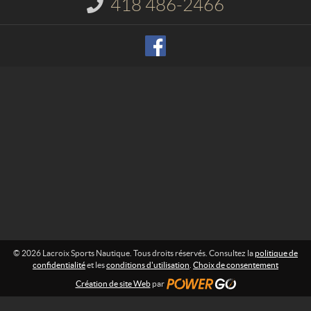
418 486-2466
I
S
n
p
f
o
o
r
r
m
t
a
s
t
N
i
o
a
n
u
t
:
i
q
u
e
© 2026 Lacroix Sports Nautique. Tous droits réservés. Consultez la
politique de
confidentialité
et les
conditions d'utilisation
.
Choix de consentement
Création de site Web
par