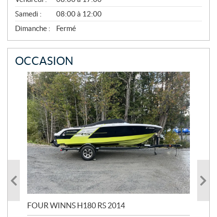
V
E
Samedi :
08:00 à 12:00
M
B
Dimanche :
Fermé
R
E
OCCASION
FOUR WINNS H180 RS 2014
MA