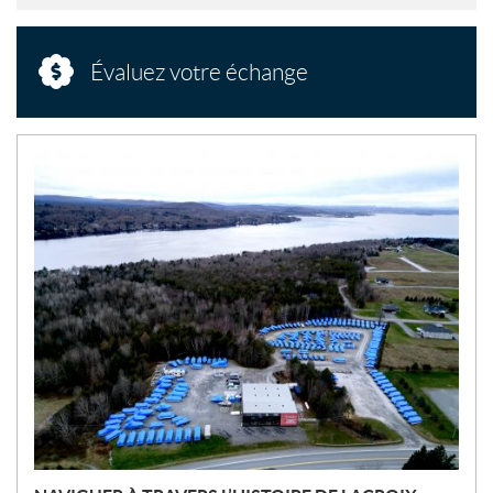
Évaluez votre échange
N
O
U
V
E
L
L
E
S