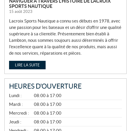
NAVIGUER À TRAVERS L’HISTOIRE DE LACROIX
SPORTS NAUTIQUE
15 août 2023
Lacroix Sports Nautique a connu ses débuts en 1978, avec
une passion pour les bateaux et un désir d’offrir une qualité
supérieure à sa clientèle. Présentement bien établi à
Lambton, nous sommes toujours aussi déterminés à offrir
l’excellence quant à la qualité de nos produits, mais aussi
de nos services, réparations et pièces.
LIRE LA SUITE
HEURES D'OUVERTURE
A
Lundi :
08:00 à 17:00
V
R
Mardi :
08:00 à 17:00
I
Mercredi :
08:00 à 17:00
L
À
Jeudi :
08:00 à 17:00
N
O
Vendredi :
08:00 à 17:00