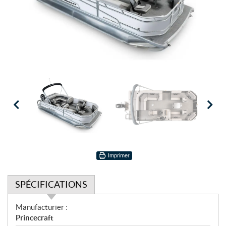
Imprimer
SPÉCIFICATIONS
S
Manufacturier :
p
Princecraft