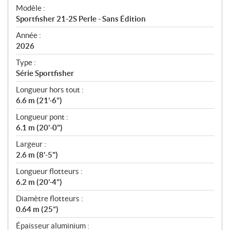
é
Modèle :
c
Sportfisher 21-2S Perle - Sans Édition
i
f
Année :
i
2026
c
Type :
a
Série Sportfisher
t
Longueur hors tout :
i
6.6 m (21’-6”)
o
n
Longueur pont :
s
6.1 m (20'-0")
Largeur :
2.6 m (8'-5")
Longueur flotteurs :
6.2 m (20’-4”)
Diamètre flotteurs :
0.64 m (25”)
Épaisseur aluminium :