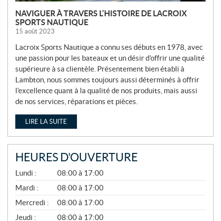
NAVIGUER À TRAVERS L’HISTOIRE DE LACROIX
SPORTS NAUTIQUE
15 août 2023
Lacroix Sports Nautique a connu ses débuts en 1978, avec
une passion pour les bateaux et un désir d’offrir une qualité
supérieure à sa clientèle. Présentement bien établi à
Lambton, nous sommes toujours aussi déterminés à offrir
l’excellence quant à la qualité de nos produits, mais aussi
de nos services, réparations et pièces.
LIRE LA SUITE
HEURES D'OUVERTURE
A
Lundi :
08:00 à 17:00
V
R
Mardi :
08:00 à 17:00
I
Mercredi :
08:00 à 17:00
L
À
Jeudi :
08:00 à 17:00
N