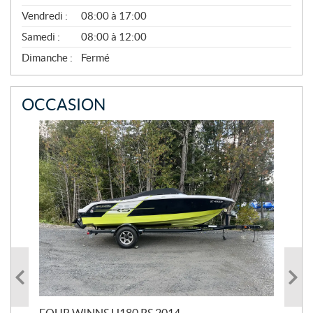
O
Vendredi :
08:00 à 17:00
V
E
Samedi :
08:00 à 12:00
M
B
Dimanche :
Fermé
R
E
OCCASION