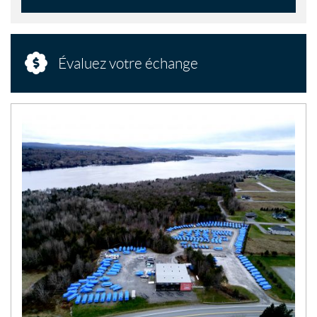
Évaluez votre échange
N
O
U
V
E
L
L
E
S