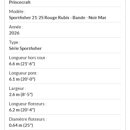
p
Princecraft
é
Modèle :
c
Sportfisher 21-2S Rouge Rubis - Bande - Noir Mat
i
f
Année :
i
2026
c
Type :
a
Série Sportfisher
t
Longueur hors tout :
i
6.6 m (21’-6”)
o
n
Longueur pont :
s
6.1 m (20'-0")
Largeur :
2.6 m (8'-5")
Longueur flotteurs :
6.2 m (20’-4”)
Diamètre flotteurs :
0.64 m (25”)