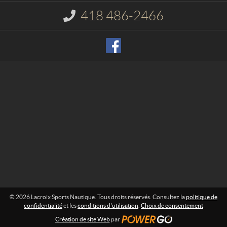
t
x
418 486-2466
I
S
n
p
f
o
o
r
r
m
t
a
s
t
N
i
o
a
n
u
t
:
i
q
u
e
© 2026 Lacroix Sports Nautique. Tous droits réservés. Consultez la
politique de
confidentialité
et les
conditions d'utilisation
.
Choix de consentement
Création de site Web
par