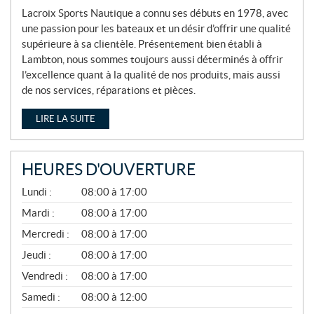
Lacroix Sports Nautique a connu ses débuts en 1978, avec
une passion pour les bateaux et un désir d’offrir une qualité
supérieure à sa clientèle. Présentement bien établi à
Lambton, nous sommes toujours aussi déterminés à offrir
l’excellence quant à la qualité de nos produits, mais aussi
de nos services, réparations et pièces.
LIRE LA SUITE
HEURES D'OUVERTURE
A
Lundi :
08:00 à 17:00
V
R
Mardi :
08:00 à 17:00
I
Mercredi :
08:00 à 17:00
L
À
Jeudi :
08:00 à 17:00
N
O
Vendredi :
08:00 à 17:00
V
E
Samedi :
08:00 à 12:00
M
B