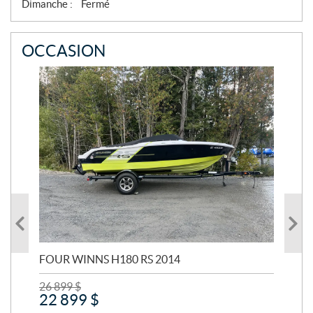
Dimanche :
Fermé
R
E
OCCASION
FOUR WINNS H180 RS 2014
MA
26 899
$
24 
22 899
$
21