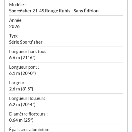
é
Modèle :
c
Sportfisher 21-4S Rouge Rubis - Sans Édition
i
f
Année :
i
2026
c
Type :
a
Série Sportfisher
t
Longueur hors tout :
i
6.6 m (21’-6”)
o
n
Longueur pont :
s
6.1 m (20'-0")
Largeur :
2.6 m (8'-5")
Longueur flotteurs :
6.2 m (20’-4”)
Diamètre flotteurs :
0.64 m (25”)
Épaisseur aluminium :