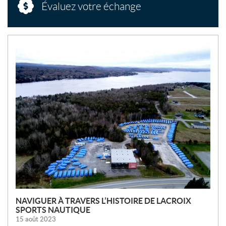
Évaluez votre échange
N
O
U
V
E
L
L
E
S
NAVIGUER À TRAVERS L’HISTOIRE DE LACROIX
SPORTS NAUTIQUE
15 août 2023