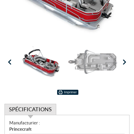
Imprimer
SPÉCIFICATIONS
S
Manufacturier :
p
Princecraft