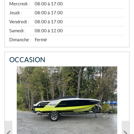
Mercredi :
08:00 à 17:00
L
À
Jeudi :
08:00 à 17:00
N
O
Vendredi :
08:00 à 17:00
V
E
Samedi :
08:00 à 12:00
M
B
Dimanche :
Fermé
R
E
OCCASION