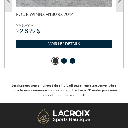
FOUR WINNS H180 RS 2014
MA
26 899
$
24 
22 899
$
21
VOIR LES DÉTAILS
Les données sont affichées à titre indicatif seulement et ne peuvent être
considérées comme une information contractuelle. N'hésitez pas à nous
consulter pour plus de détails.
C
L
o
a
n
c