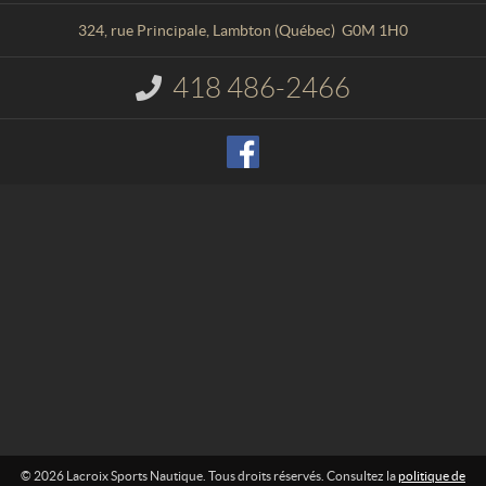
t
r
a
o
324, rue Principale
,
Lambton
(Québec)
G0M 1H0
c
i
t
x
418 486-2466
I
S
n
p
f
o
o
r
r
m
t
a
s
t
N
i
o
a
n
u
t
:
i
q
u
e
© 2026 Lacroix Sports Nautique. Tous droits réservés. Consultez la
politique de