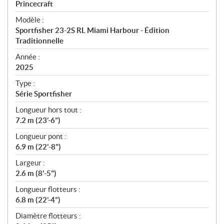
p
Princecraft
é
Modèle :
c
Sportfisher 23-2S RL Miami Harbour - Édition
i
Traditionnelle
f
i
Année :
2025
c
a
Type :
t
Série Sportfisher
i
Longueur hors tout :
o
7.2 m (23’-6”)
n
s
Longueur pont :
6.9 m (22'-8")
Largeur :
2.6 m (8'-5")
Longueur flotteurs :
6.8 m (22’-4”)
Diamètre flotteurs :