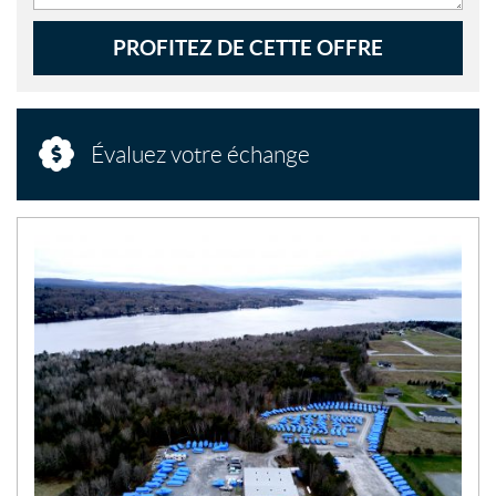
PROFITEZ DE CETTE OFFRE
Évaluez votre échange
N
O
U
V
E
L
L
E
S