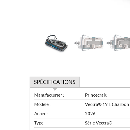
SPÉCIFICATIONS
S
Manufacturier :
Princecraft
p
Modèle :
Vectra® 19 L Charbon 
é
c
Année :
2026
i
Type :
Série Vectra®
f