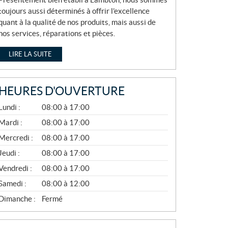
toujours aussi déterminés à offrir l’excellence
quant à la qualité de nos produits, mais aussi de
nos services, réparations et pièces.
LIRE LA SUITE
HEURES D'OUVERTURE
A
Lundi :
08:00 à 17:00
V
R
Mardi :
08:00 à 17:00
I
Mercredi :
08:00 à 17:00
L
À
Jeudi :
08:00 à 17:00
N
O
Vendredi :
08:00 à 17:00
V
E
Samedi :
08:00 à 12:00
M
B
Dimanche :
Fermé
R
E