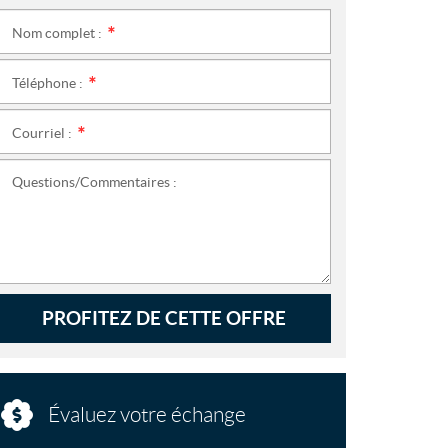
Nom complet :
*
Téléphone :
*
Courriel :
*
Questions/Commentaires :
PROFITEZ DE CETTE OFFRE
Évaluez votre échange