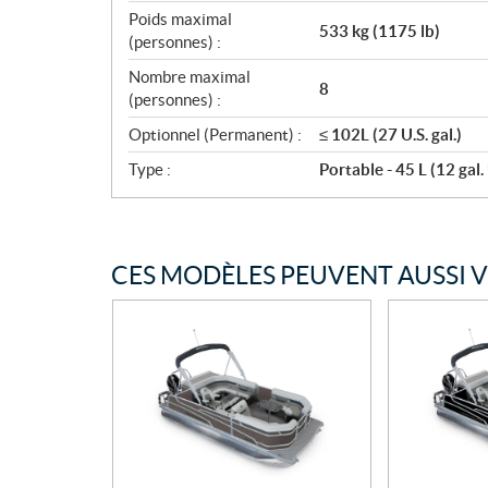
Poids maximal
533 kg (1175 lb)
(personnes) :
Nombre maximal
8
(personnes) :
Optionnel (Permanent) :
≤ 102L (27 U.S. gal.)
Type :
Portable - 45 L (12 gal. 
CES MODÈLES PEUVENT AUSSI 