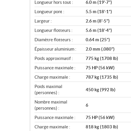
i
Longueur hors tout :
6.0 m (19’-7”)
c
Longueur pont :
5.5 m (18’-1”)
a
Largeur :
2.6 m (8'-5")
t
i
Longueur flotteurs :
5.6 m (18’-4”)
o
Diamètre flotteurs :
0.64 m (25”)
n
s
Épaisseur aluminium :
2.0 mm (.080")
Poids approximatif :
775 kg (1708 lb)
Puissance maximale :
75 HP (56 kW)
Charge maximale :
787 kg (1735 lb)
Poids maximal
450 kg (992 lb)
(personnes) :
Nombre maximal
6
(personnes) :
Puissance maximale :
75 HP (56 kW)
Charge maximale :
818 kg (1803 lb)