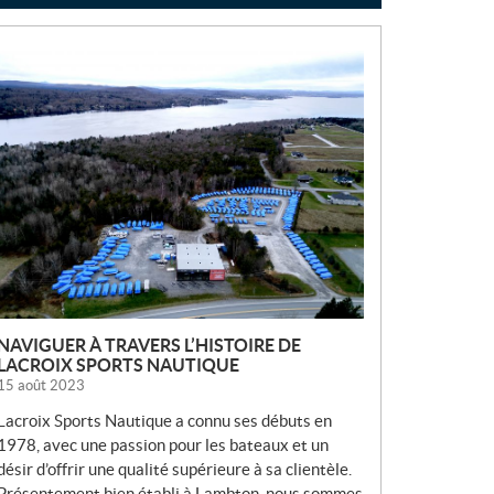
N
O
U
V
E
L
L
E
S
NAVIGUER À TRAVERS L’HISTOIRE DE
LACROIX SPORTS NAUTIQUE
15 août 2023
Lacroix Sports Nautique a connu ses débuts en
1978, avec une passion pour les bateaux et un
désir d’offrir une qualité supérieure à sa clientèle.
Présentement bien établi à Lambton, nous sommes