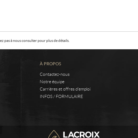
z pas à nous consulter pour plus de détails.
À PROPOS
Contactez-nous
Notre équipe
Carrières et offres d’emploi
INFOS / FORMULAIRE