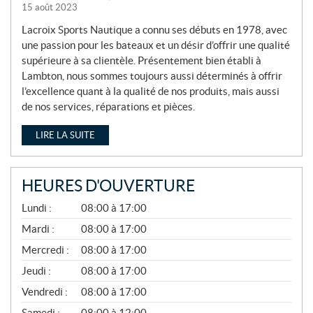
15 août 2023
Lacroix Sports Nautique a connu ses débuts en 1978, avec
une passion pour les bateaux et un désir d’offrir une qualité
supérieure à sa clientèle. Présentement bien établi à
Lambton, nous sommes toujours aussi déterminés à offrir
l’excellence quant à la qualité de nos produits, mais aussi
de nos services, réparations et pièces.
LIRE LA SUITE
HEURES D'OUVERTURE
A
Lundi :
08:00 à 17:00
V
R
Mardi :
08:00 à 17:00
I
Mercredi :
08:00 à 17:00
L
À
Jeudi :
08:00 à 17:00
N
O
Vendredi :
08:00 à 17:00
V
E
Samedi :
08:00 à 12:00