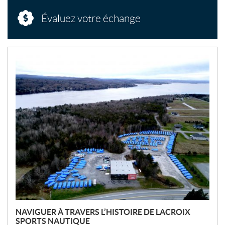
Évaluez votre échange
N
O
U
V
E
L
L
E
S
NAVIGUER À TRAVERS L’HISTOIRE DE LACROIX
SPORTS NAUTIQUE