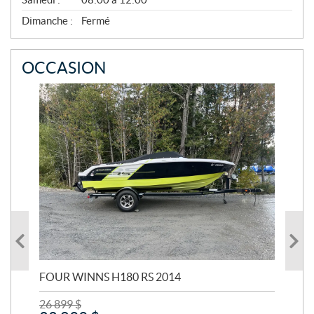
M
B
Dimanche :
Fermé
R
E
OCCASION
FOUR WINNS H180 RS 2014
MA
26 899
$
24 