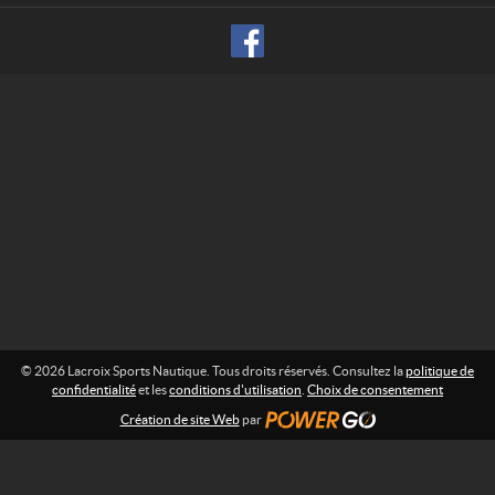
p
f
o
o
r
r
m
t
a
s
t
N
i
o
a
n
u
t
:
i
q
u
e
© 2026 Lacroix Sports Nautique. Tous droits réservés. Consultez la
politique de
confidentialité
et les
conditions d'utilisation
.
Choix de consentement
Création de site Web
par