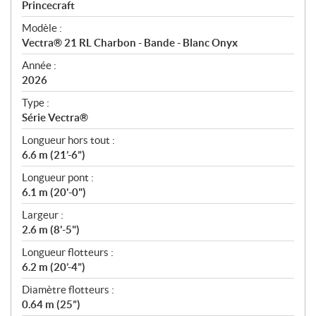
p
Princecraft
é
Modèle :
c
Vectra® 21 RL Charbon - Bande - Blanc Onyx
i
f
Année :
i
2026
c
Type :
a
Série Vectra®
t
Longueur hors tout :
i
6.6 m (21’-6”)
o
n
Longueur pont :
s
6.1 m (20'-0")
Largeur :
2.6 m (8'-5")
Longueur flotteurs :
6.2 m (20’-4”)
Diamètre flotteurs :
0.64 m (25”)