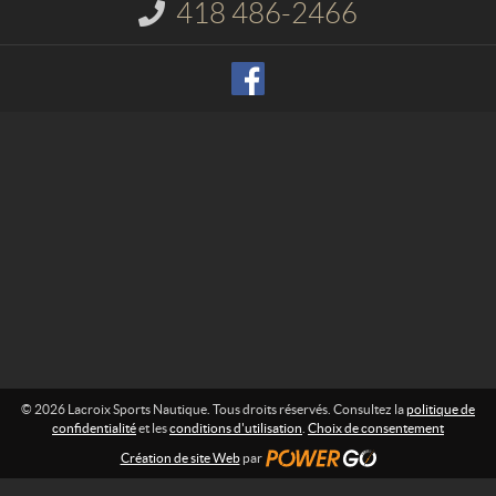
t
x
418 486-2466
I
S
n
p
f
o
o
r
r
m
t
a
s
t
N
i
o
a
n
u
t
:
i
q
u
e
© 2026 Lacroix Sports Nautique. Tous droits réservés. Consultez la
politique de
confidentialité
et les
conditions d'utilisation
.
Choix de consentement
Création de site Web
par