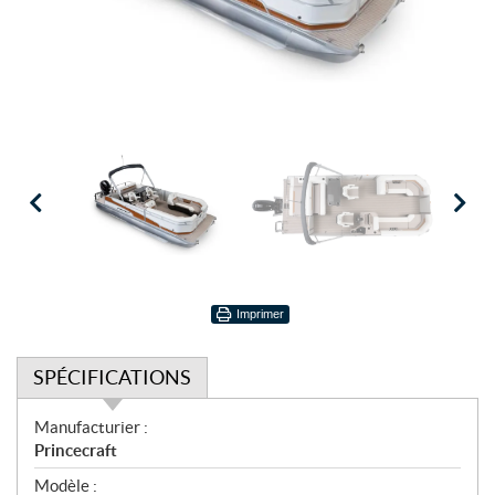
Imprimer
SPÉCIFICATIONS
S
Manufacturier :
p
Princecraft
é
Modèle :