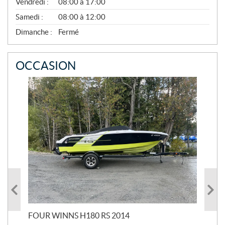
Vendredi :
08:00 à 17:00
V
E
Samedi :
08:00 à 12:00
M
B
Dimanche :
Fermé
R
E
OCCASION
FOUR WINNS H180 RS 2014
MA