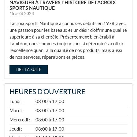
NAVIGUER À TRAVERS L’HISTOIRE DE LACROIX
SPORTS NAUTIQUE
15 août 2023
Lacroix Sports Nautique a connu ses débuts en 1978, avec
une passion pour les bateaux et un désir d’offrir une qualité
supérieure à sa clientèle. Présentement bien établi à
Lambton, nous sommes toujours aussi déterminés à offrir
l’excellence quant à la qualité de nos produits, mais aussi
de nos services, réparations et pièces.
LIRE LA SUITE
HEURES D'OUVERTURE
A
Lundi :
08:00 à 17:00
V
R
Mardi :
08:00 à 17:00
I
Mercredi :
08:00 à 17:00
L
À
Jeudi :
08:00 à 17:00
N
O