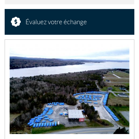
Évaluez votre échange
N
O
U
V
E
L
L
E
S