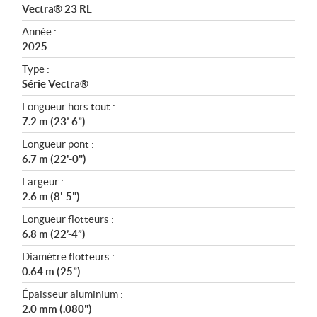
c
Vectra® 23 RL
i
f
Année :
i
2025
c
Type :
a
Série Vectra®
t
Longueur hors tout :
i
7.2 m (23’-6”)
o
n
Longueur pont :
s
6.7 m (22'-0")
Largeur :
2.6 m (8'-5")
Longueur flotteurs :
6.8 m (22’-4”)
Diamètre flotteurs :
0.64 m (25”)
Épaisseur aluminium :
2.0 mm (.080")