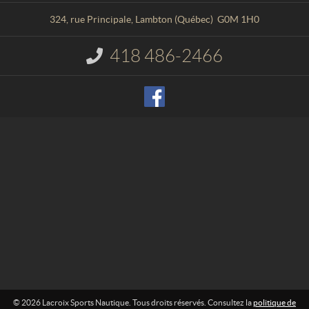
t
r
a
o
324, rue Principale
,
Lambton
(Québec)
G0M 1H0
c
i
t
x
418 486-2466
I
S
n
p
f
o
o
r
r
m
t
a
s
t
N
i
o
a
n
u
t
:
i
q
u
e
© 2026 Lacroix Sports Nautique. Tous droits réservés. Consultez la
politique de