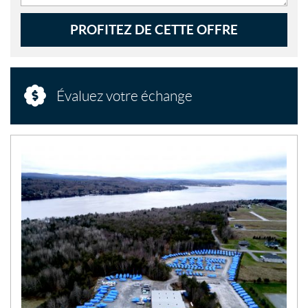
PROFITEZ DE CETTE OFFRE
Évaluez votre échange
N
O
U
V
E
L
L
E
S