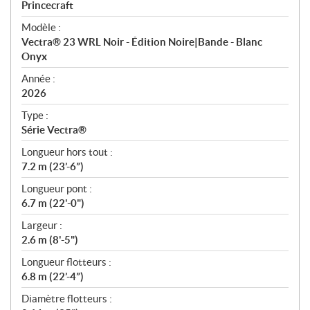
p
Princecraft
é
Modèle :
c
Vectra® 23 WRL Noir - Édition Noire|Bande - Blanc
i
Onyx
f
i
Année :
2026
c
a
Type :
t
Série Vectra®
i
Longueur hors tout :
o
7.2 m (23’-6”)
n
s
Longueur pont :
6.7 m (22'-0")
Largeur :
2.6 m (8'-5")
Longueur flotteurs :
6.8 m (22’-4”)
Diamètre flotteurs :