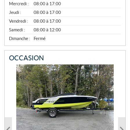
Mercredi :
08:00 à 17:00
L
À
Jeudi :
08:00 à 17:00
N
O
Vendredi :
08:00 à 17:00
V
E
Samedi :
08:00 à 12:00
M
B
Dimanche :
Fermé
R
E
OCCASION