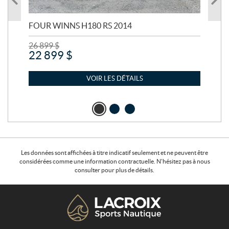
FOUR WINNS H180 RS 2014
MA
26 899
$
24 
22 899
$
21
VOIR LES DÉTAILS
Les données sont affichées à titre indicatif seulement et ne peuvent être
considérées comme une information contractuelle. N'hésitez pas à nous
consulter pour plus de détails.
C
L
o
a
n
c