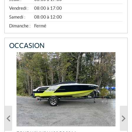
N
O
Vendredi :
08:00 à 17:00
V
E
Samedi :
08:00 à 12:00
M
B
Dimanche :
Fermé
R
E
OCCASION