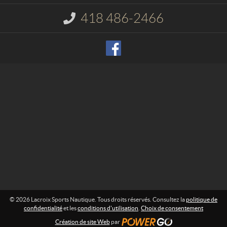
c
i
t
x
418 486-2466
I
S
n
p
f
o
o
r
r
m
t
a
s
t
N
i
o
a
n
u
t
:
i
q
u
e
© 2026 Lacroix Sports Nautique. Tous droits réservés. Consultez la
politique de
confidentialité
et les
conditions d'utilisation
.
Choix de consentement
Création de site Web
par