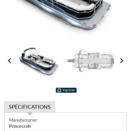
Imprimer
SPÉCIFICATIONS
S
Manufacturier :
p
Princecraft