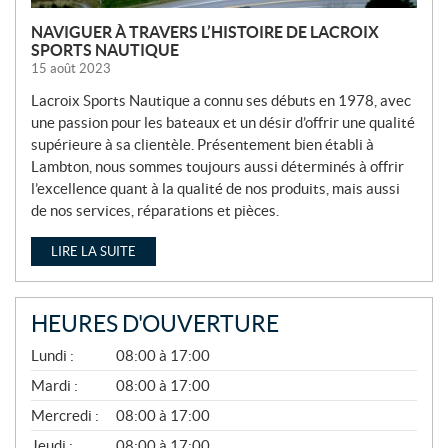
NAVIGUER À TRAVERS L’HISTOIRE DE LACROIX
SPORTS NAUTIQUE
15 août 2023
Lacroix Sports Nautique a connu ses débuts en 1978, avec
une passion pour les bateaux et un désir d’offrir une qualité
supérieure à sa clientèle. Présentement bien établi à
Lambton, nous sommes toujours aussi déterminés à offrir
l’excellence quant à la qualité de nos produits, mais aussi
de nos services, réparations et pièces.
LIRE LA SUITE
HEURES D'OUVERTURE
A
Lundi :
08:00 à 17:00
V
R
Mardi :
08:00 à 17:00
I
Mercredi :
08:00 à 17:00
L
À
Jeudi :
08:00 à 17:00