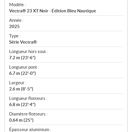
é
Modèle :
c
Vectra® 23 XT Noir - Édition Bleu Nautique
i
f
Année :
i
2025
c
Type :
a
Série Vectra®
t
Longueur hors tout :
i
7.2 m (23’-6”)
o
n
Longueur pont :
s
6.7 m (22'-0")
Largeur :
2.6 m (8'-5")
Longueur flotteurs :
6.8 m (22’-4”)
Diamètre flotteurs :
0.64 m (25”)
Épaisseur aluminium :