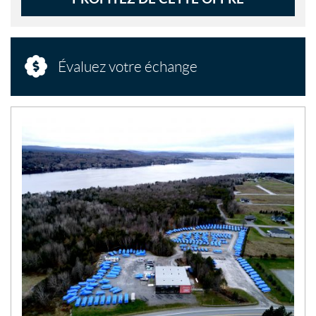
Évaluez votre échange
N
O
U
V
E
L
L
E
S