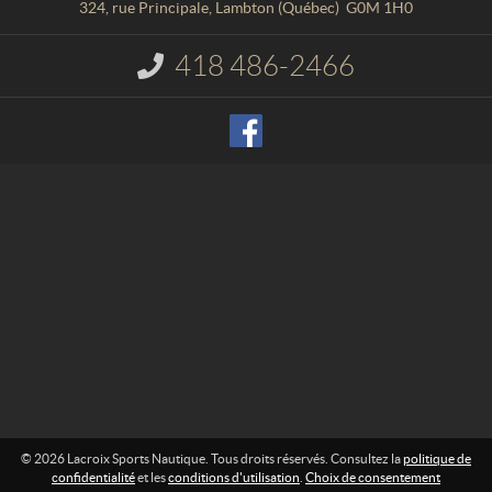
a
o
324, rue Principale
,
Lambton
(Québec)
G0M 1H0
c
i
t
x
418 486-2466
I
S
n
p
f
o
o
r
r
m
t
a
s
t
N
i
o
a
n
u
t
:
i
q
u
e
© 2026 Lacroix Sports Nautique. Tous droits réservés. Consultez la
politique de
confidentialité
et les
conditions d'utilisation
.
Choix de consentement