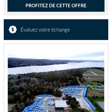
PROFITEZ DE CETTE OFFRE
Évaluez votre échange
N
O
U
V
E
L
L
E
S