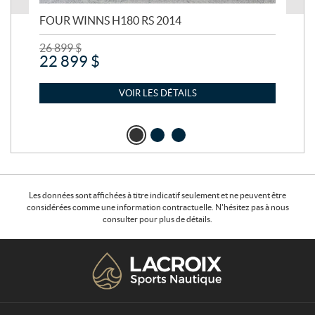
FOUR WINNS H180 RS 2014
MA
26 899
$
24 
22 899
$
21
VOIR LES DÉTAILS
Les données sont affichées à titre indicatif seulement et ne peuvent être
considérées comme une information contractuelle. N'hésitez pas à nous
consulter pour plus de détails.
C
L
o
a
n
c
t
r