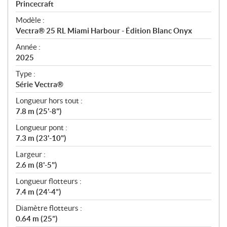
p
Princecraft
é
Modèle :
c
Vectra® 25 RL Miami Harbour - Édition Blanc Onyx
i
f
Année :
i
2025
c
Type :
a
Série Vectra®
t
Longueur hors tout :
i
7.8 m (25'-8")
o
n
Longueur pont :
s
7.3 m (23'-10")
Largeur :
2.6 m (8'-5")
Longueur flotteurs :
7.4 m (24’-4”)
Diamètre flotteurs :
0.64 m (25”)