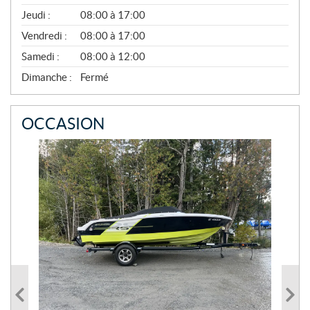
À
Jeudi :
08:00 à 17:00
N
O
Vendredi :
08:00 à 17:00
V
E
Samedi :
08:00 à 12:00
M
B
Dimanche :
Fermé
R
E
OCCASION