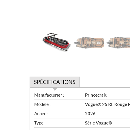
SPÉCIFICATIONS
S
Manufacturier :
Princecraft
p
Modèle :
Vogue® 25 RL Rouge Ru
é
c
Année :
2026
i
Type :
Série Vogue®
f