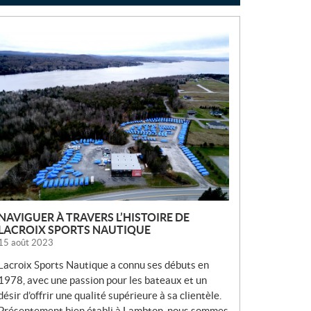
N
O
U
V
E
L
L
E
S
NAVIGUER À TRAVERS L’HISTOIRE DE
LACROIX SPORTS NAUTIQUE
15 août 2023
Lacroix Sports Nautique a connu ses débuts en
1978, avec une passion pour les bateaux et un
désir d’offrir une qualité supérieure à sa clientèle.
Présentement bien établi à Lambton, nous sommes