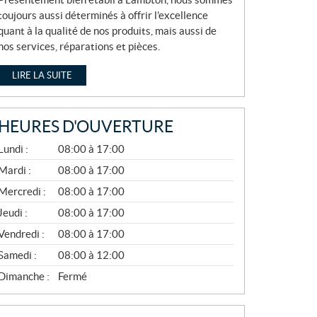
toujours aussi déterminés à offrir l’excellence
quant à la qualité de nos produits, mais aussi de
nos services, réparations et pièces.
LIRE LA SUITE
HEURES D'OUVERTURE
A
Lundi :
08:00 à 17:00
V
R
Mardi :
08:00 à 17:00
I
Mercredi :
08:00 à 17:00
L
À
Jeudi :
08:00 à 17:00
N
O
Vendredi :
08:00 à 17:00
V
E
Samedi :
08:00 à 12:00
M
B
Dimanche :
Fermé
R
E