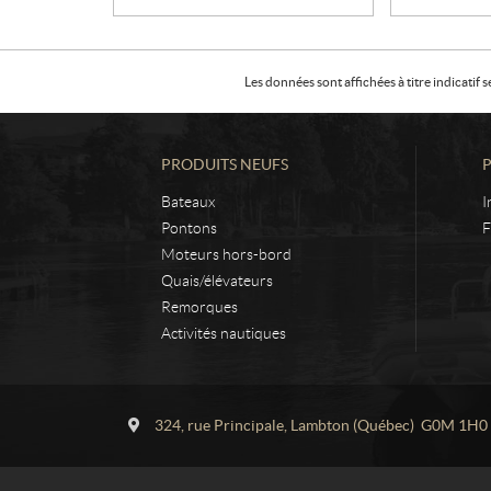
Les données sont affichées à titre indicati
PRODUITS NEUFS
Bateaux
I
Pontons
F
Moteurs hors-bord
Quais/élévateurs
Remorques
Activités nautiques
C
L
o
a
324, rue Principale
,
Lambton
(Québec)
G0M 1H0
n
c
t
r