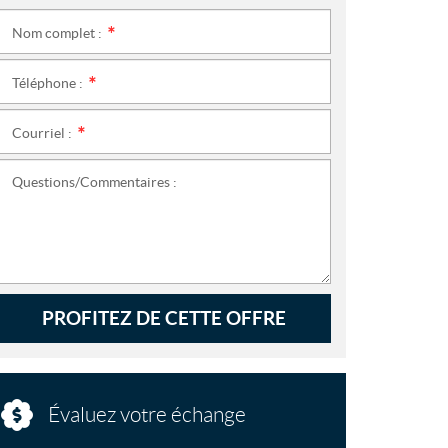
Nom complet :
*
Téléphone :
*
Courriel :
*
Questions/Commentaires :
PROFITEZ DE CETTE OFFRE
Évaluez votre échange