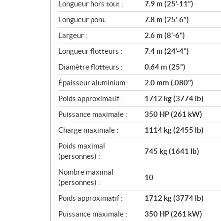
i
Longueur hors tout :
7.9 m (25’-11”)
c
Longueur pont :
7.8 m (25’-6”)
a
Largeur :
2.6 m (8'-6")
t
i
Longueur flotteurs :
7.4 m (24’-4”)
o
Diamètre flotteurs :
0.64 m (25”)
n
s
Épaisseur aluminium :
2.0 mm (.080")
Poids approximatif :
1712 kg (3774 lb)
Puissance maximale :
350 HP (261 kW)
Charge maximale :
1114 kg (2455 lb)
Poids maximal
745 kg (1641 lb)
(personnes) :
Nombre maximal
10
(personnes) :
Poids approximatif :
1712 kg (3774 lb)
Puissance maximale :
350 HP (261 kW)