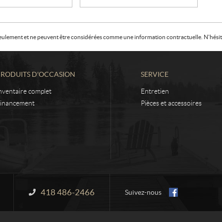
f seulement et ne peuvent être considérées comme une information contractuelle. N'hésite
PRODUITS D'OCCASION
SERVICE
nventaire complet
Entretien
inancement
Pièces et accessoires
418 486-2466
Information :
Suivez-nous