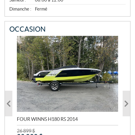
M
B
Dimanche :
Fermé
R
E
OCCASION
FOUR WINNS H180 RS 2014
MA
26 899
$
24 