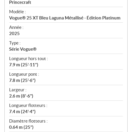
p
Princecraft
é
Modèle :
c
Vogue® 25 XT Bleu Laguna Métallisé - Édition Platinum
i
f
Année :
i
2025
c
Type :
a
Série Vogue®
t
Longueur hors tout :
i
7.9 m (25’-11”)
o
n
Longueur pont :
s
7.8 m (25’-6”)
Largeur :
2.6 m (8'-6")
Longueur flotteurs :
7.4 m (24’-4”)
Diamètre flotteurs :
0.64 m (25”)