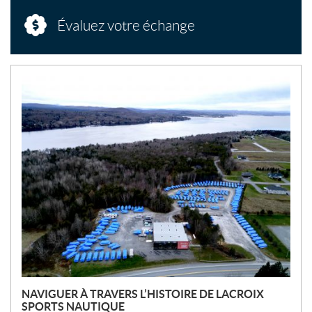
Évaluez votre échange
N
O
U
V
E
L
L
E
S
NAVIGUER À TRAVERS L’HISTOIRE DE LACROIX
SPORTS NAUTIQUE