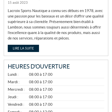
15 août 2023
Lacroix Sports Nautique a connu ses débuts en 1978, avec
une passion pour les bateaux et un désir d’offrir une qualité
supérieure à sa clientèle. Présentement bien établi à
Lambton, nous sommes toujours aussi déterminés à offrir
l’excellence quant à la qualité de nos produits, mais aussi
de nos services, réparations et pièces.
LIRE LA SUITE
HEURES D'OUVERTURE
A
Lundi :
08:00 à 17:00
V
R
Mardi :
08:00 à 17:00
I
Mercredi :
08:00 à 17:00
L
À
Jeudi :
08:00 à 17:00
N
O
Vendredi :
08:00 à 17:00
V
E
Samedi :
08:00 à 12:00