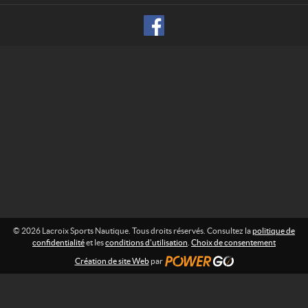
p
f
o
o
r
r
m
t
a
s
t
N
i
o
a
n
u
t
:
i
q
u
e
© 2026 Lacroix Sports Nautique. Tous droits réservés. Consultez la
politique de
confidentialité
et les
conditions d'utilisation
.
Choix de consentement
Création de site Web
par