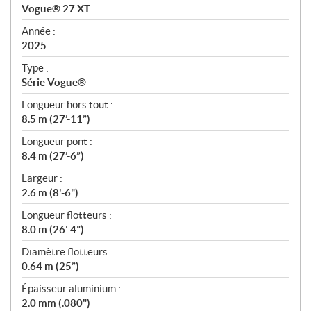
c
Vogue® 27 XT
i
f
Année :
i
2025
c
Type :
a
Série Vogue®
t
Longueur hors tout :
i
8.5 m (27’-11”)
o
n
Longueur pont :
s
8.4 m (27’-6”)
Largeur :
2.6 m (8'-6")
Longueur flotteurs :
8.0 m (26’-4”)
Diamètre flotteurs :
0.64 m (25”)
Épaisseur aluminium :
2.0 mm (.080")