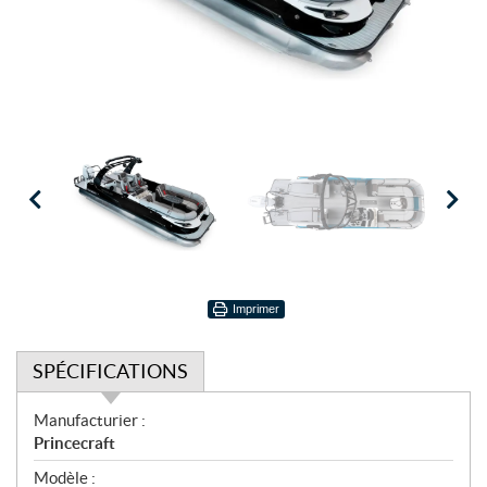
Imprimer
SPÉCIFICATIONS
S
Manufacturier :
p
Princecraft
é
Modèle :