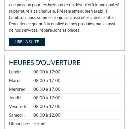
une passion pour les bateaux et un désir d’offrir une qualité
supérieure à sa clientèle. Présentement bien établi à
Lambton, nous sommes toujours aussi déterminés à offrir
l’excellence quant à la qualité de nos produits, mais aussi
de nos services, réparations et pièces.
LIRE LA SUITE
HEURES D'OUVERTURE
A
Lundi :
08:00 à 17:00
V
R
Mardi :
08:00 à 17:00
I
Mercredi :
08:00 à 17:00
L
À
Jeudi :
08:00 à 17:00
N
O
Vendredi :
08:00 à 17:00
V
E
Samedi :
08:00 à 12:00
M
B
Dimanche :
Fermé
R