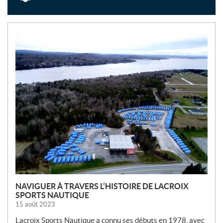
N
O
U
V
E
L
L
E
S
NAVIGUER À TRAVERS L’HISTOIRE DE LACROIX
SPORTS NAUTIQUE
15 août 2023
Lacroix Sports Nautique a connu ses débuts en 1978, avec