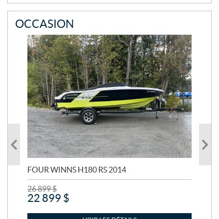
E
OCCASION
FOUR WINNS H180 RS 2014
MA
26 899
$
24 
22 899
$
21