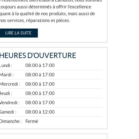
toujours aussi déterminés à offrir l’excellence
quant à la qualité de nos produits, mais aussi de
nos services, réparations et pièces.
LIRE LA SUITE
HEURES D'OUVERTURE
A
Lundi :
08:00 à 17:00
V
R
Mardi :
08:00 à 17:00
I
Mercredi :
08:00 à 17:00
L
À
Jeudi :
08:00 à 17:00
N
O
Vendredi :
08:00 à 17:00
V
E
Samedi :
08:00 à 12:00
M
B
Dimanche :
Fermé
R
E