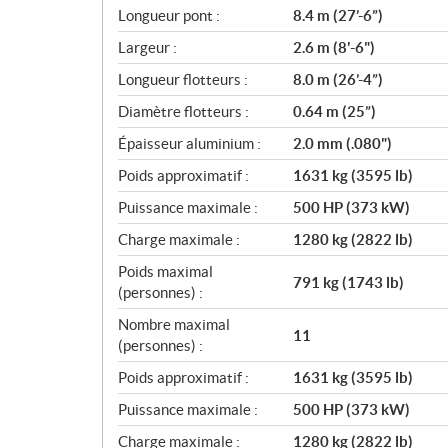
c
Longueur pont :
8.4 m (27’-6”)
a
Largeur :
2.6 m (8'-6")
t
i
Longueur flotteurs :
8.0 m (26’-4”)
o
Diamètre flotteurs :
0.64 m (25”)
n
s
Épaisseur aluminium :
2.0 mm (.080")
Poids approximatif :
1631 kg (3595 lb)
Puissance maximale :
500 HP (373 kW)
Charge maximale :
1280 kg (2822 lb)
Poids maximal
791 kg (1743 lb)
(personnes) :
Nombre maximal
11
(personnes) :
Poids approximatif :
1631 kg (3595 lb)
Puissance maximale :
500 HP (373 kW)
Charge maximale :
1280 kg (2822 lb)