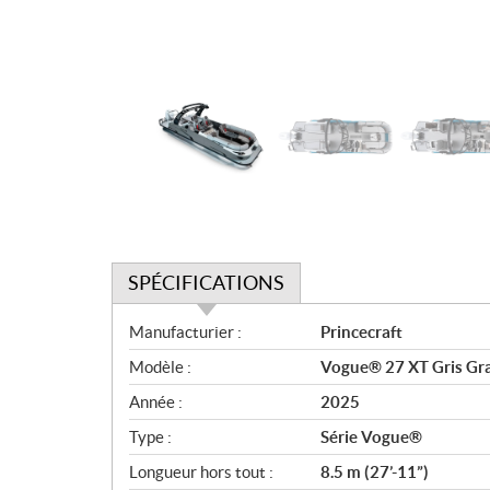
SPÉCIFICATIONS
S
Manufacturier :
Princecraft
p
Modèle :
Vogue® 27 XT Gris Gra
é
c
Année :
2025
i
Type :
Série Vogue®
f
i
Longueur hors tout :
8.5 m (27’-11”)