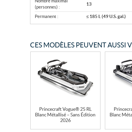
Nombre maximal
13
(personnes) :
Permanent :
≤ 185 L (49 U.S. gal.)
CES MODÈLES PEUVENT AUSSI 
Princecraft Vogue® 25 RL
Princecr
Blanc Métallisé – Sans Édition
Blanc Métal
2026