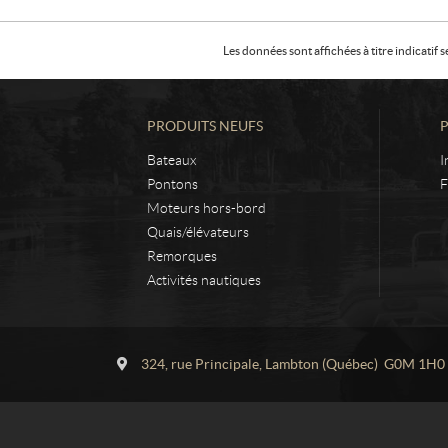
Les données sont affichées à titre indicati
PRODUITS NEUFS
Bateaux
I
Pontons
F
Moteurs hors-bord
Quais/élévateurs
Remorques
Activités nautiques
C
L
o
a
324, rue Principale
,
Lambton
(Québec)
G0M 1H0
n
c
t
r
a
o
c
i