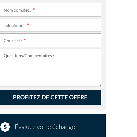
Nom complet :
*
Téléphone :
*
Courriel :
*
Questions/Commentaires :
PROFITEZ DE CETTE OFFRE
Évaluez votre échange