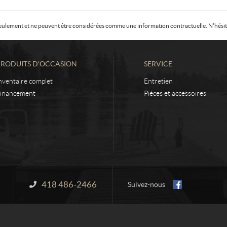
f seulement et ne peuvent être considérées comme une information contractuelle. N'hésite
PRODUITS D'OCCASION
SERVICE
nventaire complet
Entretien
inancement
Pièces et accessoires
418 486-2466
Information :
Suivez-nous