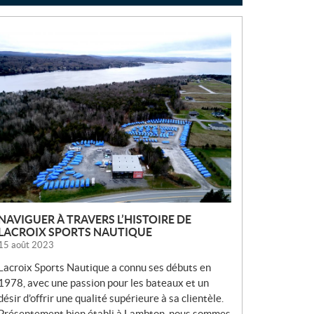
N
O
U
V
E
L
L
E
S
NAVIGUER À TRAVERS L’HISTOIRE DE
LACROIX SPORTS NAUTIQUE
15 août 2023
Lacroix Sports Nautique a connu ses débuts en
1978, avec une passion pour les bateaux et un
désir d’offrir une qualité supérieure à sa clientèle.
Présentement bien établi à Lambton, nous sommes