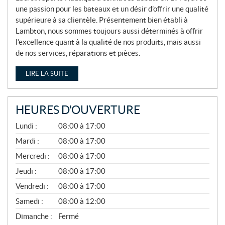
une passion pour les bateaux et un désir d’offrir une qualité
supérieure à sa clientèle. Présentement bien établi à
Lambton, nous sommes toujours aussi déterminés à offrir
l’excellence quant à la qualité de nos produits, mais aussi
de nos services, réparations et pièces.
LIRE LA SUITE
HEURES D'OUVERTURE
A
Lundi :
08:00 à 17:00
V
R
Mardi :
08:00 à 17:00
I
Mercredi :
08:00 à 17:00
L
À
Jeudi :
08:00 à 17:00
N
O
Vendredi :
08:00 à 17:00
V
E
Samedi :
08:00 à 12:00
M
B
Dimanche :
Fermé
R