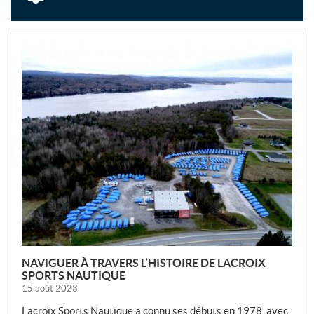
N
O
U
V
E
L
L
E
S
NAVIGUER À TRAVERS L’HISTOIRE DE LACROIX
SPORTS NAUTIQUE
15 août 2023
Lacroix Sports Nautique a connu ses débuts en 1978, avec