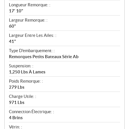
t
Longueur Remorque: :
i
17' 10"
o
n
Largeur Remorque: :
s
60"
Largeur Entre Les Ailes: :
41"
Type D'embarquement: :
Remorques Petits Bateaux Série Ab
Suspension: :
1,250 Lbs À Lames
Poids Remorque: :
279 Lbs
Charge Utile: :
971 Lbs
Connection Électrique: :
4 Brins
Vérin: :