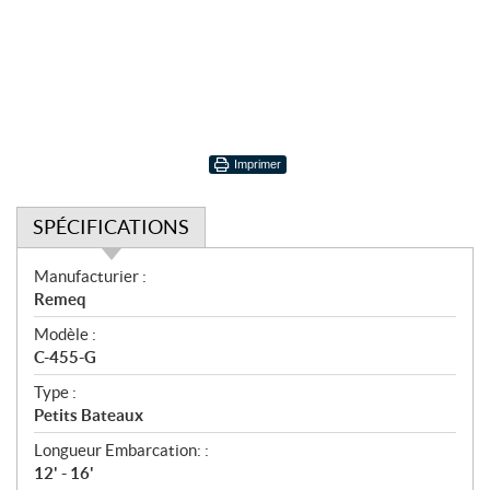
Imprimer
SPÉCIFICATIONS
S
Manufacturier :
p
Remeq
é
Modèle :
c
C-455-G
i
f
Type :
i
Petits Bateaux
c
Longueur Embarcation: :
a
12' - 16'