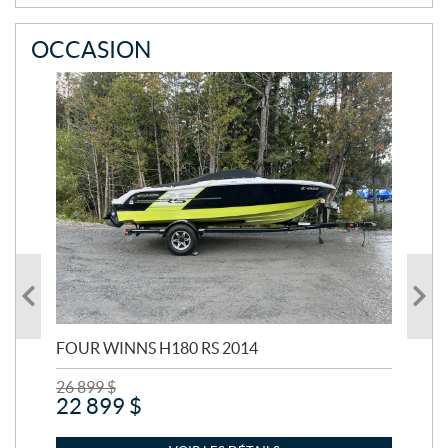
E
OCCASION
FOUR WINNS H180 RS 2014
MA
26 899
$
24 
22 899
$
21